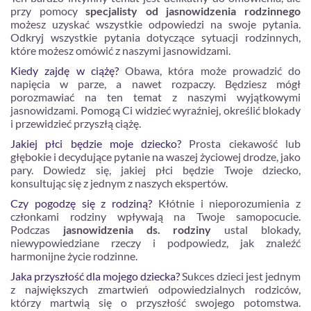
przy pomocy
specjalisty od jasnowidzenia rodzinnego
możesz uzyskać wszystkie odpowiedzi na swoje pytania.
Odkryj wszystkie pytania dotyczące sytuacji rodzinnych,
które możesz omówić z naszymi jasnowidzami.
Kiedy zajdę w ciążę?
Obawa, która może prowadzić do
napięcia w parze, a nawet rozpaczy. Będziesz mógł
porozmawiać na ten temat z naszymi wyjątkowymi
jasnowidzami. Pomogą Ci widzieć wyraźniej, określić blokady
i przewidzieć przyszłą ciążę.
Jakiej płci będzie moje dziecko?
Prosta ciekawość lub
głębokie i decydujące pytanie na waszej życiowej drodze, jako
pary. Dowiedz się, jakiej płci będzie Twoje dziecko,
konsultując się z jednym z naszych ekspertów.
Czy pogodzę się z rodziną?
Kłótnie i nieporozumienia z
członkami rodziny wpływają na Twoje samopocucie.
Podczas
jasnowidzenia ds. rodziny
ustal blokady,
niewypowiedziane rzeczy i podpowiedz, jak znaleźć
harmonijne życie rodzinne.
Jaka przyszłość dla mojego dziecka?
Sukces dzieci jest jednym
z największych zmartwień odpowiedzialnych rodziców,
którzy martwią się o przyszłość swojego potomstwa.