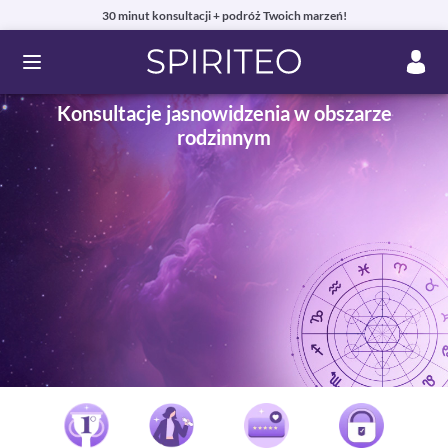
30 minut konsultacji + podróż Twoich marzeń!
Ouvrir le menu
Konsultacje jasnowidzenia w obszarze
rodzinnym
Prywatne konsultacje jasnowidzenia online przez telefon,
czat lub e-mail
99% zadowolonych klientów i autentyczne recenzje!