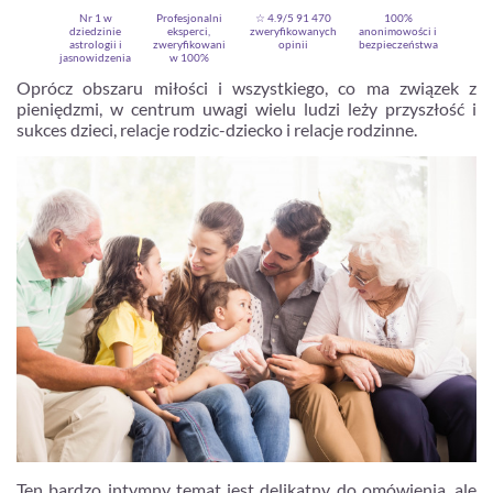
Nr 1 w
Profesjonalni
☆ 4.9/5
91 470
100%
dziedzinie
eksperci,
zweryfikowanych
anonimowości i
astrologii i
zweryfikowani
opinii
bezpieczeństwa
jasnowidzenia
w 100%
Oprócz obszaru miłości i wszystkiego, co ma związek z
pieniędzmi, w centrum uwagi wielu ludzi leży przyszłość i
sukces dzieci, relacje rodzic-dziecko i relacje rodzinne.
Zarejestruj się
Ten bardzo intymny temat jest delikatny do omówienia, ale