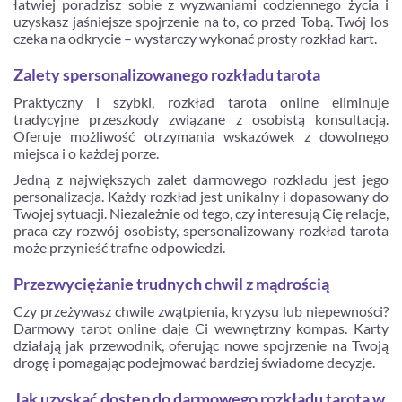
łatwiej poradzisz sobie z wyzwaniami codziennego życia i
uzyskasz jaśniejsze spojrzenie na to, co przed Tobą. Twój los
czeka na odkrycie – wystarczy wykonać prosty rozkład kart.
Zalety spersonalizowanego rozkładu tarota
Praktyczny i szybki, rozkład tarota online eliminuje
tradycyjne przeszkody związane z osobistą konsultacją.
Oferuje możliwość otrzymania wskazówek z dowolnego
miejsca i o każdej porze.
Jedną z największych zalet darmowego rozkładu jest jego
personalizacja. Każdy rozkład jest unikalny i dopasowany do
Twojej sytuacji. Niezależnie od tego, czy interesują Cię relacje,
praca czy rozwój osobisty, spersonalizowany rozkład tarota
może przynieść trafne odpowiedzi.
Przezwyciężanie trudnych chwil z mądrością
Czy przeżywasz chwile zwątpienia, kryzysu lub niepewności?
Darmowy tarot online daje Ci wewnętrzny kompas. Karty
działają jak przewodnik, oferując nowe spojrzenie na Twoją
drogę i pomagając podejmować bardziej świadome decyzje.
Jak uzyskać dostęp do darmowego rozkładu tarota w