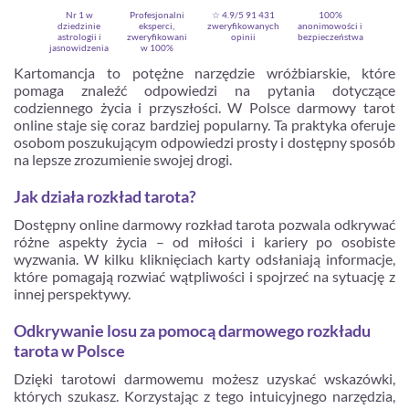
Nr 1 w
Profesjonalni
☆ 4.9/5
91 431
100%
dziedzinie
eksperci,
zweryfikowanych
anonimowości i
astrologii i
zweryfikowani
opinii
bezpieczeństwa
jasnowidzenia
w 100%
Kartomancja to potężne narzędzie wróżbiarskie, które
pomaga znaleźć odpowiedzi na pytania dotyczące
codziennego życia i przyszłości. W Polsce darmowy tarot
online staje się coraz bardziej popularny. Ta praktyka oferuje
osobom poszukującym odpowiedzi prosty i dostępny sposób
na lepsze zrozumienie swojej drogi.
Jak działa rozkład tarota?
Dostępny online darmowy rozkład tarota pozwala odkrywać
Zarejestruj się
różne aspekty życia – od miłości i kariery po osobiste
wyzwania. W kilku kliknięciach karty odsłaniają informacje,
które pomagają rozwiać wątpliwości i spojrzeć na sytuację z
innej perspektywy.
Odkrywanie losu za pomocą darmowego rozkładu
tarota w Polsce
Dzięki tarotowi darmowemu możesz uzyskać wskazówki,
których szukasz. Korzystając z tego intuicyjnego narzędzia,