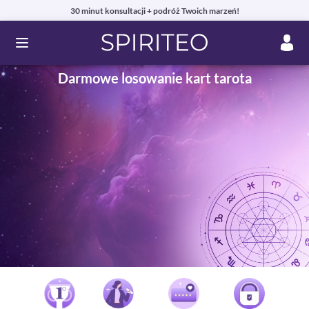
30 minut konsultacji + podróż Twoich marzeń!
Ouvrir le menu
Darmowe losowanie kart tarota
Prywatne konsultacje jasnowidzenia online przez telefon,
czat lub e-mail
99% zadowolonych klientów i autentyczne recenzje!