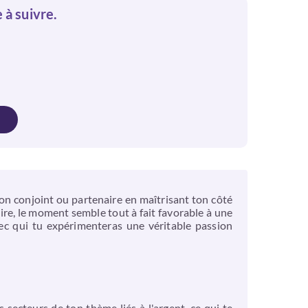
e à suivre.
ton conjoint ou partenaire en maîtrisant ton côté
aire, le moment semble tout à fait favorable à une
vec qui tu expérimenteras une véritable passion
s secteurs de ton thème liés à l'argent, ce qui te