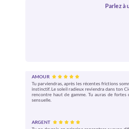
Parlez à u
AMOUR
Tu parviendras, après les récentes frictions som
instinctif. Le soleil radieux reviendra dans ton 
rencontre haut de gamme. Tu auras de fortes ch
sensuelle.
ARGENT
Tu ne devrais en principe rencontrer aucune diffi