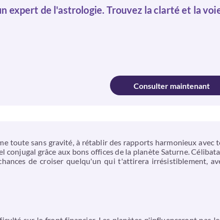
n expert de l'astrologie. Trouvez la clarté et la voi
Consulter maintenant
me toute sans gravité, à rétablir des rapports harmonieux avec 
Ciel conjugal grâce aux bons offices de la planète Saturne. Célibat
ances de croiser quelqu'un qui t'attirera irrésistiblement, a
culté sur le front financier. Les planètes n'influenceront pas le