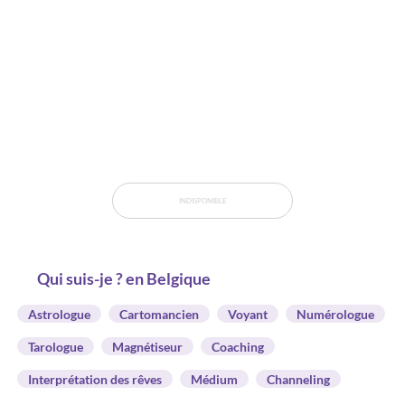
INDISPONIBLE
Qui suis-je ? en Belgique
Astrologue
Cartomancien
Voyant
Numérologue
Tarologue
Magnétiseur
Coaching
Interprétation des rêves
Médium
Channeling