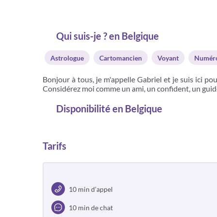
Qui suis-je ? en Belgique
Astrologue
Cartomancien
Voyant
Numéro
Bonjour à tous, je m'appelle Gabriel et je suis ici po
Considérez moi comme un ami, un confident, un guide 
Disponibilité
en Belgique
Tarifs
10 min d’appel
10 min de chat