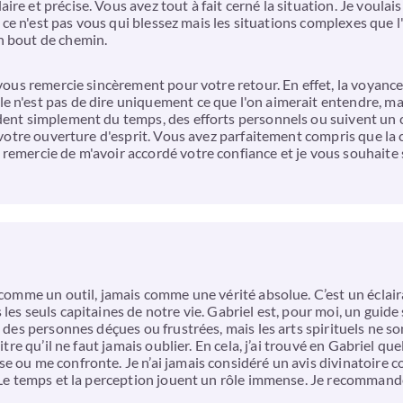
re et précise. Vous avez tout à fait cerné la situation. Je voulai
s, ce n'est pas vous qui blessez mais les situations complexes que l
n bout de chemin.
e vous remercie sincèrement pour votre retour. En effet, la voyan
 n'est pas de dire uniquement ce que l'on aimerait entendre, mai
dent simplement du temps, des efforts personnels ou suivent un c
t votre ouverture d'esprit. Vous avez parfaitement compris que la 
remercie de m'avoir accordé votre confiance et je vous souhaite s
 comme un outil, jamais comme une vérité absolue. C’est un éclair
les seuls capitaines de notre vie. Gabriel est, pour moi, un guide
s des personnes déçues ou frustrées, mais les arts spirituels ne s
itre qu’il ne faut jamais oublier. En cela, j’ai trouvé en Gabriel q
se ou me confronte. Je n’ai jamais considéré un avis divinatoire
. Le temps et la perception jouent un rôle immense. Je recommand