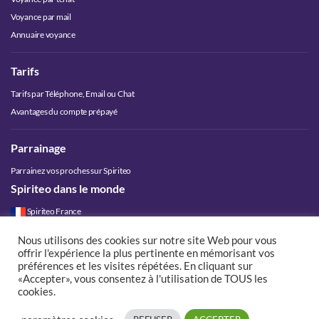
Voyance par mail
Annuaire voyance
Tarifs
Tarifs par Téléphone, Email ou Chat
Avantages du compte prépayé
Parrainage
Parrainez vos proches sur Spiriteo
Spiriteo dans le monde
Spiriteo France
Spiriteo Belgique
Nous utilisons des cookies sur notre site Web pour vous
Spiriteo Luxembourg
offrir l'expérience la plus pertinente en mémorisant vos
Spiriteo Suisse
préférences et les visites répétées. En cliquant sur
«Accepter», vous consentez à l'utilisation de TOUS les
Spiriteo Canada
cookies.