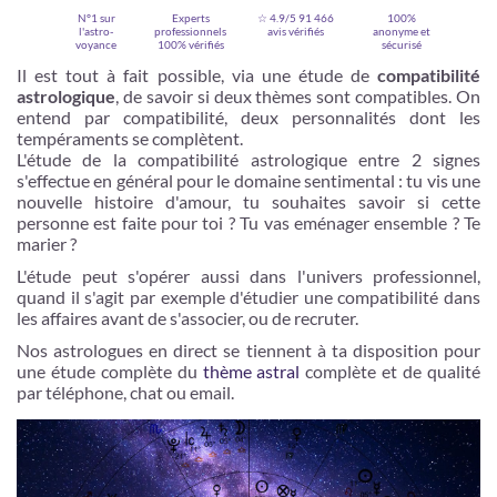
N°1 sur
Experts
☆ 4.9/5
91 466
100%
l'astro-
professionnels
avis vérifiés
anonyme et
voyance
100% vérifiés
sécurisé
Il est tout à fait possible, via une étude de
compatibilité
astrologique
, de savoir si deux thèmes sont compatibles. On
entend par compatibilité, deux personnalités dont les
tempéraments se complètent.
L'étude de la compatibilité astrologique entre 2 signes
s'effectue en général pour le domaine sentimental : tu vis une
nouvelle histoire d'amour, tu souhaites savoir si cette
personne est faite pour toi ? Tu vas eménager ensemble ? Te
marier ?
L'étude peut s'opérer aussi dans l'univers professionnel,
Je m'inscris
quand il s'agit par exemple d'étudier une compatibilité dans
les affaires avant de s'associer, ou de recruter.
Nos astrologues en direct se tiennent à ta disposition pour
une étude complète du
thème astral
complète et de qualité
par téléphone, chat ou email.