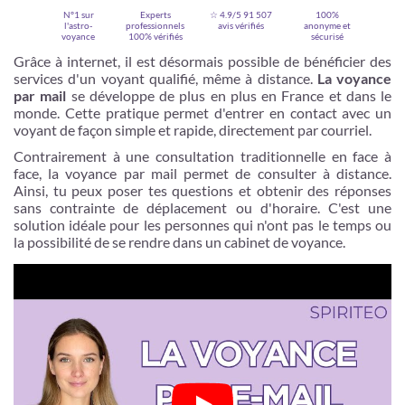
N°1 sur
Experts
☆ 4.9/5
91 507
100%
l'astro-
professionnels
avis vérifiés
anonyme et
voyance
100% vérifiés
sécurisé
Grâce à internet, il est désormais possible de bénéficier des
services d'un voyant qualifié, même à distance.
La voyance
par mail
se développe de plus en plus en France et dans le
monde. Cette pratique permet d'entrer en contact avec un
voyant de façon simple et rapide, directement par courriel.
Contrairement à une consultation traditionnelle en face à
face, la voyance par mail permet de consulter à distance.
Ainsi, tu peux poser tes questions et obtenir des réponses
sans contrainte de déplacement ou d'horaire. C'est une
solution idéale pour les personnes qui n'ont pas le temps ou
Je m'inscris
la possibilité de se rendre dans un cabinet de voyance.