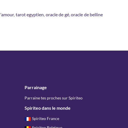
l'amour
,
tarot egyptien
,
oracle de gé
,
oracle de belline
Parrainage
Parraine tes proches sur Spiriteo
Spiriteo dans le monde
Spiriteo France
Spiriteo Belgique