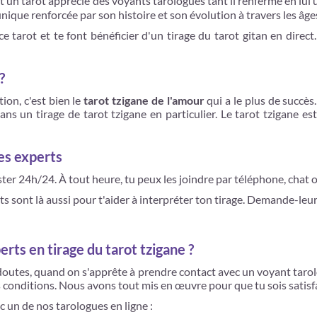
t un tarot apprécié des voyants tarologues tant il renferme en lui u
nique renforcée par son histoire et son évolution à travers les âge
e tarot et te font bénéficier d'un tirage du tarot gitan en dire
?
ion, c'est bien le
tarot tzigane de l'amour
qui a le plus de succès.
ans un tirage de tarot tzigane en particulier. Le tarot tzigane 
ues experts
ster 24h/24. À tout heure, tu peux les joindre par téléphone, chat 
ts sont là aussi pour t'aider à interpréter ton tirage. Demande-leu
rts en tirage du tarot tzigane ?
s doutes, quand on s'apprête à prendre contact avec un voyant tarol
s conditions. Nous avons tout mis en œuvre pour que tu sois satisf
c un de nos tarologues en ligne :