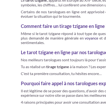
Le
tarot tzigane,
apparut en Europe au XIVᵉ siècle, es
symboles, les chiffres… lui confèrent une dimension u
Certains de nos tarologues en ligne ont apprivoisé c
évoluer la situation qui te tourmente.
Comment faire un tirage tzigane en ligne 
Même si le tarot tzigane répond à tout type de quest
plus demandé de manière générale en
voyance
et d
sentimentales.
Le tarot tzigane en ligne par nos tarolog
Nos meilleurs tarologues sont toujours là pour t'assi
Tu as réalisé un
tirage tzigane
à la maison ? Les exper
C'est ta première consultation, tu hésites encore…
Pourquoi faire appel à nos tarologues expe
Il est légitime de se poser des questions, d'avoir de
expérience sur notre site se passe dans les meilleure
4 raisons principales pour avoir une consultation ave