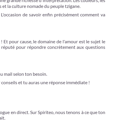
ne grande richesse d'interprétation. Les couleurs, les
s et la culture nomade du peuple tzigane.
ct. L'occasion de savoir enfin précisément comment va
 ! Et pour cause, le domaine de l'amour est le sujet le
est réputé pour répondre concrètement aux questions
ou mail selon ton besoin.
r conseils et tu auras une réponse immédiate !
ogue en direct. Sur Spiriteo, nous tenons à ce que ton
ait.