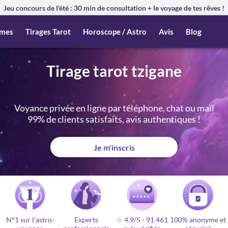
Jeu concours de l'été : 30 min de consultation + le voyage de tes rêves !
mes
Tirages Tarot
Horoscope / Astro
Avis
Blog
Tirage tarot tzigane
Voyance privée en ligne par téléphone, chat ou mail
99% de clients satisfaits, avis authentiques !
Je m'inscris
N°1 sur l'astro-
Experts
☆ 4.9/5
-
91 461
100% anonyme et