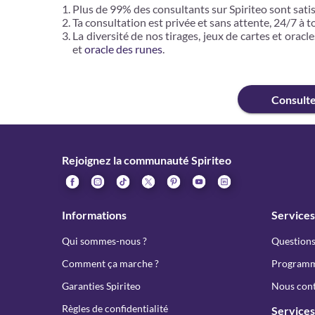
Plus de 99% des consultants sur Spiriteo sont satis
Ta consultation est privée et sans attente, 24/7 à t
La diversité de nos tirages, jeux de cartes et oracle
et
oracle des runes
.
Consult
Rejoignez la communauté Spiriteo
Informations
Services
Qui sommes-nous ?
Questions
Comment ça marche ?
Programme
Garanties Spiriteo
Nous cont
Règles de confidentialité
Services