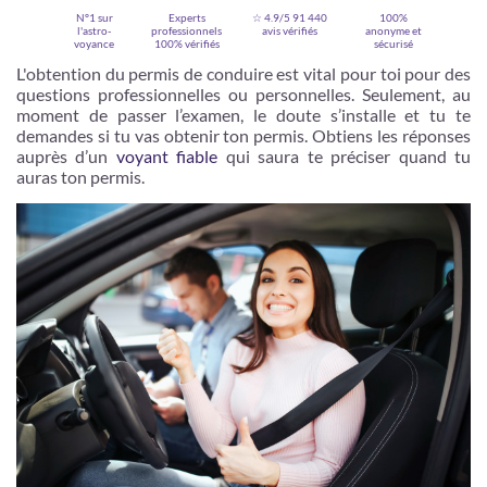
N°1 sur
Experts
☆ 4.9/5
91 440
100%
l'astro-
professionnels
avis vérifiés
anonyme et
voyance
100% vérifiés
sécurisé
L'obtention du permis de conduire est vital pour toi pour des
questions professionnelles ou personnelles. Seulement, au
moment de passer l’examen, le doute s’installe et tu te
demandes si tu vas obtenir ton permis. Obtiens les réponses
auprès d’un
voyant fiable
qui saura te préciser quand tu
auras ton permis.
Je m'inscris