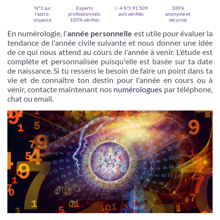
N°1 sur
Experts
☆ 4.9/5
91 509
100%
l'astro-
professionnels
avis vérifiés
anonyme et
voyance
100% vérifiés
sécurisé
En numérologie, l'
année personnelle
est utile pour évaluer la
tendance de l'année civile suivante et nous donner une idée
de ce qui nous attend au cours de l'année à venir. L'étude est
complète et personnalisée puisqu'elle est basée sur ta date
de naissance. Si tu ressens le besoin de faire un point dans ta
vie et de connaître ton destin pour l'année en cours ou à
venir, contacte maintenant nos
numérologues
par téléphone,
chat ou email.
Je m'inscris