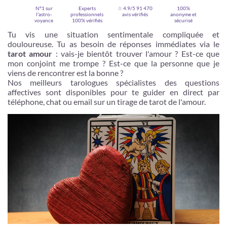
N°1 sur
Experts
☆ 4.9/5
91 470
100%
l'astro-
professionnels
avis vérifiés
anonyme et
voyance
100% vérifiés
sécurisé
Tu vis une situation sentimentale compliquée et
douloureuse. Tu as besoin de réponses immédiates via le
tarot amour
: vais-je bientôt trouver l'amour ? Est-ce que
mon conjoint me trompe ? Est-ce que la personne que je
viens de rencontrer est la bonne ?
Nos meilleurs tarologues spécialistes des questions
affectives sont disponibles pour te guider en direct par
téléphone, chat ou email sur un tirage de tarot de l'amour.
Je m'inscris