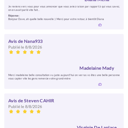
Je reviens vers vous pour vous annoncer que vous aviez raison par rapport à qui vous savez,
on en avait parlé vite fait...
Réponse :
Bonjour Dave, ah quelle belle nouvelle :) Merci pour votre retour, à bientôt Diana
Avis de Nana933
Publié le 8/8/2026
Madelaine Mady
Merci madeleine belle consultation vu juste aujourd’hui on verras vs êtes une belle personne
vous capter vite les gens remercie votre grand-mère
Avis de Steven CAHIR
Publié le 8/8/2026
Virginie De Laplace