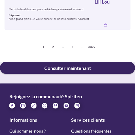
Lili Lou
Merci du fond du cœur pour cet échange sincère et lumineux.
Réponse :
Avec grand plaisir, Je vous souhaite de belles réussites. A bientot
1
2
3
4
...
3 027
Consulter maintenant
Rejoignez la communauté Spiriteo
Informations
Services clients
Qui sommes-nous ?
Questions fréquentes