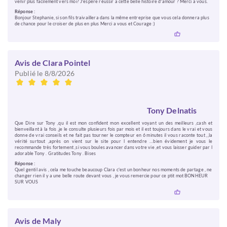
venir plus facilement vers moi? J'espère réussir a cette belle histoire d'amour ? Merci a vous.
Réponse :
Bonjour Stephanie, si son fils traivaillera dans la même entreprise que vous cela donnera plus
de chance pour le croiser de plus en plus Merci a vous et Courage :)
Avis de Clara Pointel
Publié le 8/8/2026
Tony Delnatis
Que Dire sur Tony ,qu il est mon confident mon excellent voyant un des meilleurs ,cash et
bienveillant à la fois ,je le consulte plusieurs fois par mois et il est toujours dans le vrai et vous
donne de vrai conseils et ne fait pas tourner le compteur en 6 minutes il vous raconte tout ,,la
vérité surtout ,après on vient sur le site pour l entendre …bien évidement je vous le
recommande très fortement ,si vous boules avancer dans votre vie ,et vous laisser guider par l
adorable Tony . Gratitudes Tony . Bises
Réponse :
Quel gentil avis , cela me touche beaucoup Clara c'est un bonheur nos moments de partage , ne
changer rien il y a une belle route devant vous , je vous remercie pour ce ptit mot BONHEUR
SUR VOUS
Avis de Maly