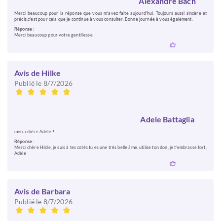
Alexandre Bach
Merci beaucoup pour la réponse que vous m'avez faite aujourd'hui. Toujours aussi sincère et
précis,c'est pour cela que je continue à vous consulter. Bonne journée à vous également.
Réponse :
Merci beaucoup pour votre gentillesse
Avis de Hilke
Publié le 8/7/2026
Adele Battaglia
merci chère Adèle!!!
Réponse :
Merci chère Hilde, je suis à tes cotés tu es une très belle âme, utilise ton don, je t'embrasse fort,
Adèle
Avis de Barbara
Publié le 8/7/2026