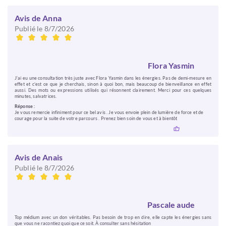
Avis de Anna
Publié le 8/7/2026
Flora Yasmin
J’ai eu une consultation très juste avec Flora Yasmin dans les énergies. Pas de demi-mesure en
effet et c’est ce que je cherchais, sinon à quoi bon, mais beaucoup de bienveillance en effet
aussi. Des mots ou expressions utilisés qui résonnent clairement. Merci pour ces quelques
minutes, salvatrices.
Réponse :
Je vous remercie infiniment pour ce bel avis . Je vous envoie plein de lumière de force et de
courage pour la suite de votre parcours . Prenez bien soin de vous et à bientôt
Avis de Anais
Publié le 8/7/2026
Pascale aude
Top médium avec un don véritables. Pas besoin de trop en dire, elle capte les énergies sans
que vous ne racontiez quoi que ce soit. À consulter sans hésitation