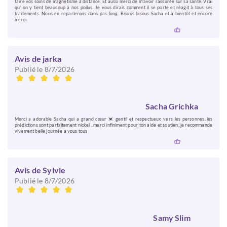
faire vos soins de magnétisme à distance. Et aussi merci de m'avoir rassurée sur sa santé. Vrai
qu' on y tient beaucoup à nos poilus. Je vous dirais comment il se porte et réagit à tous ses
traitements. Nous en reparlerons dans pas long. Bisous bisous Sacha et à bientôt et encore
merci.
Avis de jarka
Publié le 8/7/2026
Sacha Grichka
Merci a adorable Sacha qui a grand cœur 💓 gentil et respectueux vers les personnes..les
prédictions sont parfaitement nickel ..merci infiniment pour ton aide et soutien..je recommande
vivement belle journée a vous tous
Avis de Sylvie
Publié le 8/7/2026
Samy Slim