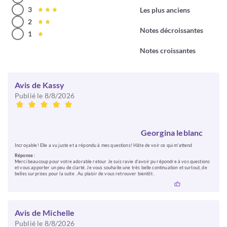
3
Les plus anciens
2
Notes décroissantes
1
Notes croissantes
Avis de Kassy
Publié le 8/8/2026
Georgina leblanc
Incroyable! Elle a vu juste et a répondu à mes questions! Hâte de voir ce qui m'attend
Réponse :
Merci beaucoup pour votre adorable retour Je suis ravie d’avoir pu répondre à vos questions
et vous apporter un peu de clarté. Je vous souhaite une très belle continuation et surtout, de
belles surprises pour la suite . Au plaisir de vous retrouver bientôt .
Avis de Michelle
Publié le 8/8/2026