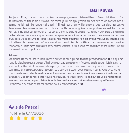
Talal Kaysa
Bonjour Talal, merci pour votre accompagnement bienveillant. Avec Mathieu c'est
définitivement fini, la discussion était calme je lui dis que j'avais eu des prises de conscience et
quand je lui est demande toi aussi ? Il est parti en vrille encore des paroles agressive
dévalorisante comme casse toi !!! Tu me bouffe mon oxygène, mon problème c'est toi, Il a sa
vérité, il me charge de toute la responsabilité, je suis le problème. Je ne veux plus de lui ni de
cette relation où il n'y a qun ressenti et qu'une vérité ou la remise en question ne se fait que
d'un côté. Je le trouve toxique et apparemment d'autres l'on dit avant moi. Et on insultée pas
soit disant la personne qu'on aime donc terminée. Je préfère me concentrer sur moi et
rencontrer un homme qui saura m'accepter comme je suis sans me corriger et me juger. En tout
cas merci beaucoup. Barbara
Réponse :
Ma douce Barbara, merci infiniment pour ce retour qui me touche profondément. ❤️ Ce qui me
rend le plus heureuse aujourd'hui, ce n'est pas uniquement l'évolution de cette histoire, mais
surtout la vôtre. Au fil de nos échanges, je vous ai vue retrouver peu à peu votre voix, votre
confiance et votre capacité à écouter ce que votre cœur vous soufflait déjà. Vous avez eu le
courage de regarder la réalité avec lucidité tout en restant fidèle à vos valeurs. Continuez à
avancer avec cette force intérieure retrouvée. Je vous souhaite de tout cœur de rencontrer
une relation où le respect, l'écoute et la bienveillance seront aussi naturels que l'amour.
Prenez soin de vous et merci encore pour votre confiance. ❤️
Avis de Pascal
Publié le 8/7/2026