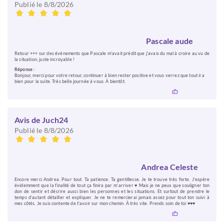
Publié le 8/8/2026
Pascale aude
Retour +++ sur des événements que Pascale m'avait prédit que j'avais du mal à croire au vu de
la situation, juste incroyable !
Réponse :
Bonjour, merci pour votre retour, continuer à bien rester positive et vous verrez que tout ira
bien pour la suite. Très belle journée à vous. À bientôt.
Avis de Juch24
Publié le 8/8/2026
Andrea Celeste
Encore merci Andrea. Pour tout. Ta patience. Ta gentillesse. Je te trouve très forte. J’espère
évidemment que la finalité de tout ça finira par m’arriver ♥️ Mais je ne peux que souligner ton
don de sentir et décrire aussi bien les personnes et les situations. Et surtout de prendre le
temps d’autant détailler et expliquer. Je ne te remercierai jamais assez pour tout ton suivi à
mes côtés. Je suis contente de t’avoir sur mon chemin. À très vite. Prends soin de toi ♥️♥️♥️