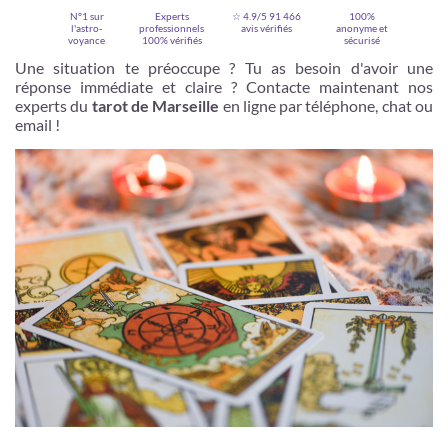
N°1 sur
Experts
☆ 4.9/5
91 466
100%
l'astro-
professionnels
avis vérifiés
anonyme et
voyance
100% vérifiés
sécurisé
Une situation te préoccupe ? Tu as besoin d'avoir une
réponse immédiate et claire ? Contacte maintenant nos
experts du
tarot de Marseille
en ligne par téléphone, chat ou
email !
Je m'inscris