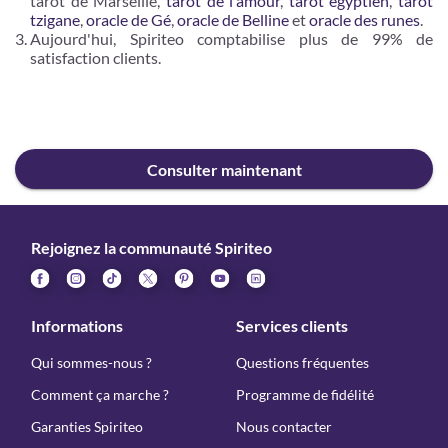
tarot de Marseille,
tarot de l'amour
,
tarot egyptien
,
tarot
tzigane
,
oracle de Gé
,
oracle de Belline
et
oracle des runes
.
Aujourd'hui, Spiriteo comptabilise plus de 99% de
satisfaction clients.
Consulter maintenant
Rejoignez la communauté Spiriteo
Informations
Services clients
Qui sommes-nous ?
Questions fréquentes
Comment ça marche ?
Programme de fidélité
Garanties Spiriteo
Nous contacter