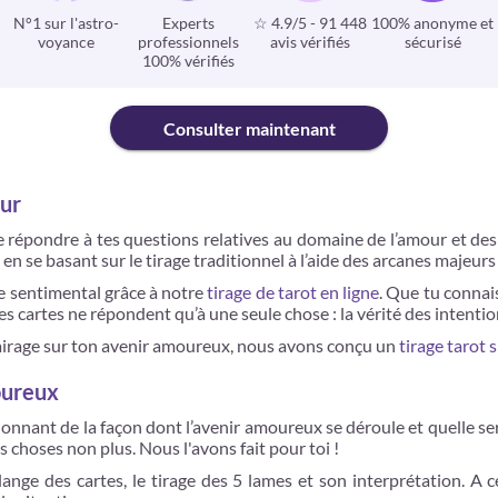
N°1 sur l'astro-
Experts
☆ 4.9/5
-
91 448
100% anonyme et
voyance
professionnels
avis vérifiés
sécurisé
100% vérifiés
Consulter maintenant
our
de répondre à tes questions relatives au domaine de l’amour et de
n se basant sur le tirage traditionnel à l’aide des arcanes majeurs
re sentimental grâce à notre
tirage de tarot en ligne
. Que tu connai
s cartes ne répondent qu’à une seule chose : la vérité des intention
clairage sur ton avenir amoureux, nous avons conçu un
tirage tarot s
oureux
nnant de la façon dont l’avenir amoureux se déroule et quelle sera 
 choses non plus. Nous l'avons fait pour toi !
lange des cartes, le tirage des 5 lames et son interprétation. A 