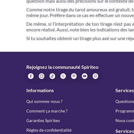
question mais aussi des précisions sur le contexte de 
Comme notre tirage du tarot amoureux est gratuit, tu p
même jour. Préfère dans ce cas en effectuer un nouv
De même, si l’interprétation de ton tirage n’est pas 
encore réalisé. Aussi, note bien les indications des la
Si tu souhaites obtenir un tirage plus axé sur une r
Rejoignez la communauté Spiriteo
Informations
Services
Qui sommes-nous ?
Questions
Comment ça marche ?
Programme
Garanties Spiriteo
Nous cont
Règles de confidentialité
Services