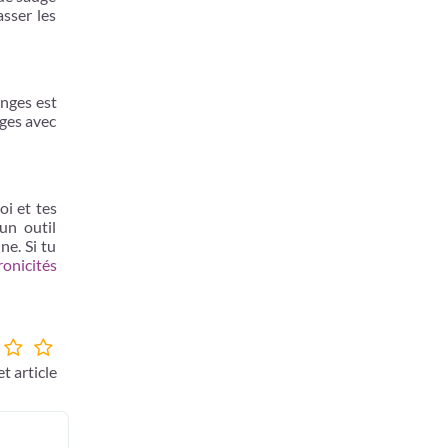
sser les
anges est
ages avec
oi et tes
 un outil
ne. Si tu
onicités
t article