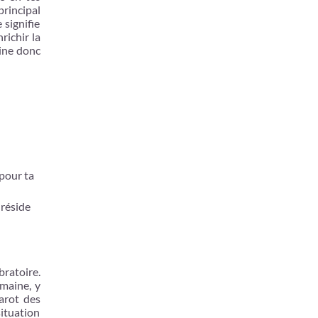
rincipal
 signifie
richir la
ine donc
 pour ta
 réside
bratoire.
umaine, y
tarot des
situation