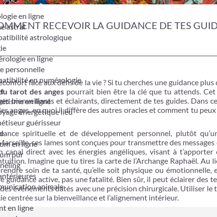
logie en ligne
COMMENT RECEVOIR LA GUIDANCE DE TES GUI
e astral
tibilité astrologique
ie
ologie en ligne
e personnelle
tibilité en numérologie
confort face aux défis de la vie ? Si tu cherches une guidance plus
me
 du tarot des anges
pourrait bien être la clé que tu attends. Cet
s bienveillants et éclairants, directement de tes guides. Dans cet
étisme en ligne
es anges, en quoi il diffère des autres oracles et comment tu peux l
yage énergétique lieu
étiseur guérisseur
é
dance spirituelle et de développement personnel, plutôt qu’u
Marseille, ses lames sont conçues pour transmettre des messages
um en ligne
canal direct avec les énergies angéliques, visant à t’apporter c
um pur
uition. Imagine que tu tires la carte de l’Archange Raphaël. Au l
neling
prendre soin de ta santé, qu’elle soit physique ou émotionnelle, e
antérieures
 guidance active, pas une fatalité. Bien sûr, il peut éclairer des 
unication animale
 des événements datés avec une précision chirurgicale. Utiliser le 
 centrée sur la bienveillance et l’alignement intérieur.
t en ligne