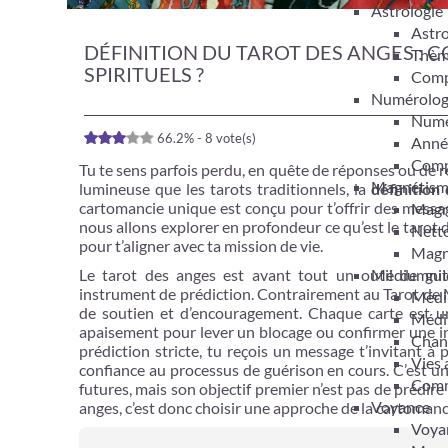
Astrologie
Astro
DÉFINITION DU TAROT DES ANGES : 
Thèm
SPIRITUELS ?
Compa
Numérolog
Numér
66.2% - 8 vote(s)
Anné
Compa
Tu te sens parfois perdu, en quête de réponses ou de ré
Magnétis
lumineuse que les tarots traditionnels, la
définition
cartomancie unique est conçu pour t’offrir des message
Magn
nous allons explorer en profondeur ce qu’est le tarot d
Netto
pour t’aligner avec ta mission de vie.
Magn
Médiumnit
Le tarot des anges est avant tout un outil de gui
instrument de prédiction. Contrairement au Tarot de 
Médi
de soutien et d’encouragement. Chaque carte est un 
Médi
apaisement pour lever un blocage ou confirmer une int
Chan
prédiction stricte, tu reçois un message t’invitant à 
Vies 
confiance au processus de guérison en cours. C’est une
Comm
futures, mais son objectif premier n’est pas de prédire
Voyance
anges, c’est donc choisir une approche de la cartomancie
Voyan