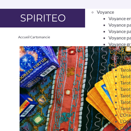
Voyance
Voyance en
Voyance pa
Voyance pa
Accueil
Cartomancie
Voyance pa
Voyance gr
Spécialités
Tarologie 
Carto
Tarol
Taro
Tarot
Tarot
Tarot
Tarot
Tarot
L’Ora
L’Ora
L’Ora