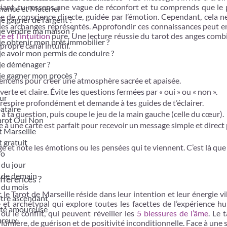
iant, tu ressens une vague de réconfort et tu comprends que le p
nance et Matériel
se de conscience directe, guidée par l’émotion. Cependant, cela ne
je gagner de l’argent ?
 des archanges représentés. Approfondir ces connaissances peut en
je vendre ma maison ?
e et l’intuition
pure. Une lecture réussie du tarot des anges comb
je obtenir mon prêt immobilier ?
propre canal intuitif.
je avoir mon permis de conduire ?
je déménager ?
je gagner mon procès ?
encens pour créer une atmosphère sacrée et apaisée.
te et claire. Évite les questions fermées par « oui » ou « non ».
ur
 respire profondément et demande à tes guides de t’éclairer.
bataire
 ta question, puis coupe le jeu de la main gauche (celle du cœur).
tarot Oui Non
à une carte est parfait pour recevoir un message simple et direct
t Marseille
t gratuit
age et note les émotions ou les pensées qui te viennent. C’est là que
ro
du jour
 de demain
ifférences ?
 du mois
le Tarot de Marseille réside dans leur intention et leur énergie vi
otre ascendant
é et archétypal qui explore toutes les facettes de l’expérience h
ité amoureuse
u le conflit, qui peuvent réveiller les
5 blessures de l’âme
. Le 
ureux
e lumière, de guérison et de positivité inconditionnelle. Face à une 