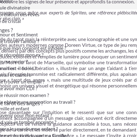
avenir
 Découvre les signes de leur présence et approfondis ta connexion.
le divinatoire
ssages reçus grâce aux experts de Spiriteo, une référence plébiscité
prétation des rêves
 plus clair. »
 de cristal
nges ?
mour et Sentiment
nelle du tarot mais la réinterprète avec une iconographie et une s
je trouver l’amour ?
 des auteurs modernes comme Doreen Virtue, ce type de jeu remp
e que mon conjoint est infidèle ?
s, deniers) par des concepts plus positifs comme les archanges, les
je récupérer mon ex ?
douces, colorées et remplies de lumière pour évoquer un sentimen
je me marier ?
e La Mort du Tarot de Marseille, qui symbolise une transformatio
ari est-il fidèle ?
ition » ou « Libération », illustrée par un ange t’aidant à t’en
is l’énergie transmise est radicalement différente, plus apaisant
vail et carrière
que « tarot des anges », mais une multitude de jeux créés par d
je trouver un emploi ?
 choisir un univers visuel et énergétique qui résonne personnelle
je avoir mon CDI ?
je réussir mon examen ?
je obtenir une promotion au travail ?
 tarot des anges ?
ille et enfant
ose davantage sur l’intuition et le ressenti que sur une conn
avenir pour mon enfant ?
ment accompagnée d’un message clair, souvent écrit directemen
 vais-je tomber enceinte ?
objectif est de rendre la guidance accessible à tous, sans néces
sera le sexe de mon enfant ?
rgie de la carte et les mots te parler directement, en te demandant 
je me réconcilier avec ma famille ?
e et tu tires la carte « Confiance ». Le message t’invite à croi