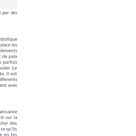
e par des
ymbolique
lace les
 éléments
t de paix
n parfois
voler. Le
e. Il est
ifférents
ment avec
aissance
t sur la
siter des
ce qu’ils
re en tes