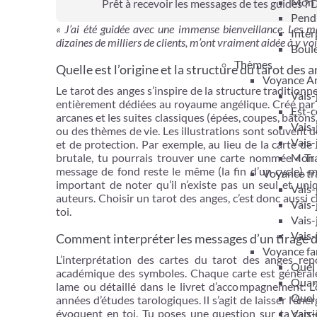
Mon 
Prêt à recevoir les messages de tes guides ?
Pendu
« J’ai été guidée avec une immense bienveillance. Les me
Inter
dizaines de milliers de clients, m’ont vraiment aidée à y voir
Boule
Thèmes
Quelle est l’origine et la structure du tarot des a
Voyance A
Le tarot des anges s’inspire de la structure tradition
Vais-
entièrement dédiées au royaume angélique. Créé par
Est-c
arcanes et les suites classiques (épées, coupes, bâton
Vais-
ou des thèmes de vie. Les illustrations sont souvent 
Vais-
et de protection. Par exemple, au lieu de la carte d
Mon m
brutale, tu pourrais trouver une carte nommée « Trans
message de fond reste le même (la fin d’un cycle), ma
Voyance tra
important de noter qu’il n’existe pas un seul et uni
Vais-
auteurs. Choisir un tarot des anges, c’est donc aussi
Vais-
toi.
Vais-
Vais-
Comment interpréter les messages d’un tirage de
Voyance fam
L’interprétation des cartes du tarot des anges rep
Quel 
académique des symboles. Chaque carte est générale
Quand
lame ou détaillé dans le livret d’accompagnement. L’
Quel 
années d’études tarologiques. Il s’agit de laisser l’éne
Vais-
évoquent en toi. Tu poses une question sur ta carrièr