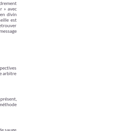
ndrement
r » avec
ien divin
eille est
retrouver
n message
spectives
e arbitre
 présent,
e méthode
 de sauge