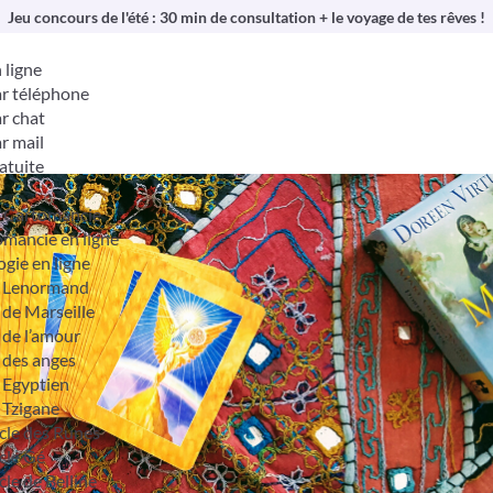
Jeu concours de l'été : 30 min de consultation + le voyage de tes rêves !
 ligne
r téléphone
r chat
r mail
atuite
& Cartomancie
mancie en ligne
ogie en ligne
t Lenormand
 de Marseille
 de l’amour
 des anges
 Egyptien
 Tzigane
cle des Runes
cle Gé
cle de Belline