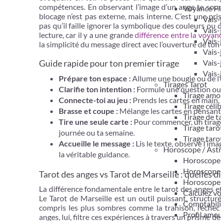
compétences. En observant l’image d’un ange te sour
Voyance Fi
blocage n’est pas externe, mais interne. C’est une pri
Vais-
pas qu’il faille ignorer la symbolique des couleurs ou
Vais-
lecture, car il y a une grande
différence entre la voyanc
Vais-
la simplicité du message direct avec l’ouverture de ton 
Vais-
Vais-
Guide rapide pour ton premier tirage
Vais-
Prépare ton espace :
Allume une bougie ou de l’
Tirages Tarot
Clarifie ton intention :
Formule une question ouver
Tirage amo
Connecte-toi au jeu :
Prends les cartes en main,
Tirage céli
Brasse et coupe :
Mélange les cartes en pensant à
Tirage de 
Tire une seule carte :
Pour commencer, un tirage 
Tirage taro
journée ou ta semaine.
Tirage taro
Accueille le message :
Lis le texte, observe l’im
Horoscope / Ast
la véritable guidance.
Horoscope 
Horoscope
Tarot des anges vs Tarot de Marseille : quelles d
Horoscope
La différence fondamentale entre le tarot des anges et 
Calculez v
Le Tarot de Marseille est un outil puissant, structur
Comptabil
compris les plus sombres comme la trahison, l’échec o
Profil amo
anges, lui, filtre ces expériences à travers un prisme d