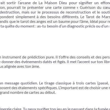
ait sortir l’arcane de La Maison Dieu pour signifier un effo
tion, pourrait te présenter une carte comme « Guérison du cœu
destruction, mais sur le processus de reconstruction et le sout
 répondent simplement à des besoins différents. Le Tarot de Mars
ndis que le tarot des anges est un baume pour l’âme, idéal pour 
e ta quête du moment : as-tu besoin d’un diagnostic précis ou d’u
 instrument de prédiction pure. Il t’offre des conseils et des per
e donner des événements datés et figés. Il met l’accent sur ton libr
plus alignée avec ton âme.
n message quotidien. Le tirage classique à trois cartes (passé,
proposent des étalements spécifiques. L’important est de choisir un
p grand nombre de cartes au début.
nergie claire. Tu peux purifier ton jeu en le passant dans la fumée