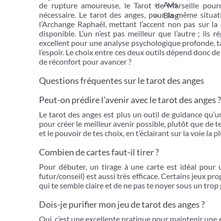
Avis
de rupture amoureuse, le Tarot de Marseille pourr
nécessaire. Le tarot des anges, pour la même situa
Blog
l’Archange Raphaël, mettant l’accent non pas sur la 
disponible. L’un n’est pas meilleur que l’autre ; ils
excellent pour une analyse psychologique profonde, ta
l’espoir. Le choix entre ces deux outils dépend donc d
de réconfort pour avancer ?
Questions fréquentes sur le tarot des anges
Peut-on prédire l’avenir avec le tarot des anges ?
Le tarot des anges est plus un outil de guidance qu’un
pour créer le meilleur avenir possible, plutôt que de t
et le pouvoir de tes choix, en t’éclairant sur la voie la 
Combien de cartes faut-il tirer ?
Pour débuter, un tirage à une carte est idéal pour u
futur/conseil) est aussi très efficace. Certains jeux 
qui te semble claire et de ne pas te noyer sous un tro
Dois-je purifier mon jeu de tarot des anges ?
Oui, c’est une excellente pratique pour maintenir une é