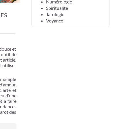
Numérologie
Spiritualité
Tarologie
DES
Voyance
 douce et
 outil de
 article,
’utiliser
n simple
 d’amour,
larté et
ieu d’une
t à faire
tendances
tarot des