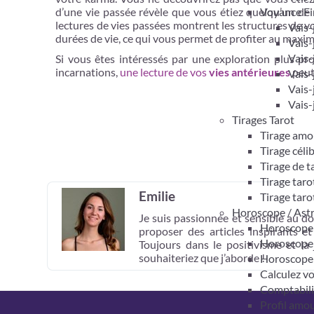
d’une vie passée révèle que vous étiez quelqu’un de
Voyance Fi
lectures de vies passées montrent les structures de v
Vais-
durées de vie, ce qui vous permet de profiter au maxi
Vais-
Vais-
Si vous êtes intéressés par une exploration plus pr
incarnations,
une lecture de vos
vies antérieures
peut
Vais-
Vais-
Vais-
Tirages Tarot
Tirage amo
Tirage céli
Tirage de 
Tirage taro
Emilie
Tirage taro
Horoscope / Ast
Je suis passionnée et sensible au do
Horoscope 
proposer des articles inspirants e
Horoscope
Toujours dans le positivisme et la
souhaiteriez que j’aborde !
Horoscope
Calculez v
Comptabil
Profil amo