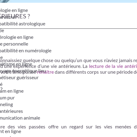
logie en ligne
RIEURES ?
e astral
tibilité astrologique
ie
ologie en ligne
e personnelle
tibilité en numérologie
me
connaissiez quelque chose ou quelqu’un que vous n’aviez jamais r
étisme en ligne
r d’une expérience d’une vie antérieure. La
lecture de la vie antér
yage énergétique lieu
e votre âme puisse
renaître
dans différents corps sur une période 
étiseur guérisseur
é
 ?
um en ligne
um pur
neling
antérieures
unication animale
ure des vies passées offre un regard sur les vies menées 
t en ligne