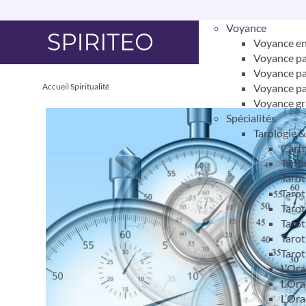
Voyance
Voyance en
Voyance pa
Voyance pa
Accueil
Spiritualité
Voyance pa
Voyance gr
Spécialités
Tarologie 
Carto
Tarol
Taro
Tarot
Tarot
Tarot
Tarot
Tarot
L’Ora
L’Ora
L’Ora