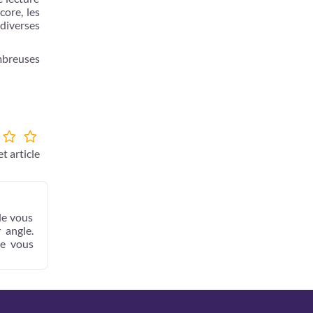
ore, les
 diverses
mbreuses
t article
de vous
 angle.
ue vous