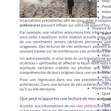
Mon 
Pendu
Inter
Boule
incarnations précédentes afin de vous aider à compr
Thèmes
antérieures
peuvent influer sur votre vie aujourd’hui.
Voyance A
Par exemple, une relation amoureuse très intense qu
Vais-
vous aider à améliorer votre relation actuelle dans cet
Est-c
de vos sentiments envers certaines personnes avec
Vais-
orageuses. Des lectures de vies antérieurs peuvent a
Vais-
souvent basées sur de nombreuses vies antérieurs par
Mon m
Un autre exemple, si vous avez eu un traumatisme ou un
Voyance tra
cicatrices » spirituelles et affecter la façon dont vou
Vais-
expliquer certaines craintes ou phobies que vou
Vais-
compréhension de leurs origines dans une vie antérieu
Vais-
Pour une régression dans vos vies précédentes, vo
Vais-
antérieures. Dans une lecture de vies antérieures, un
Voyance fam
qu’il ou elle découvre.
Quel 
Que peut m’apporter une lecture de mes vies an
Quand
Quel 
Accéder aux informations de vos
vies antérieures
peut
Vais-
votre karma. Vous ne découvrirez pas que vous étiez a