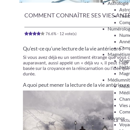
Astrologie
Astro
COMMENT CONNAÎTRE SES VIES ANTÉ
Thèm
Compa
Numérolog
76.6% - 12 vote(s)
Numér
Anné
Compa
Qu’est-ce qu’une lecture de la vie antérieure ?
Magnétis
Si vous avez déjà eu un sentiment étrange que vous 
Magn
auparavant, aussi appelé un « déjà vu », il peut s’agi
Netto
basée sur la croyance en la réincarnation ou l’idée qu
Magn
durée.
Médiumnit
A quoi peut mener la lecture de la vie antérieure
Médi
Médi
Chan
Vies 
Comm
Voyance
La lect
Voyan