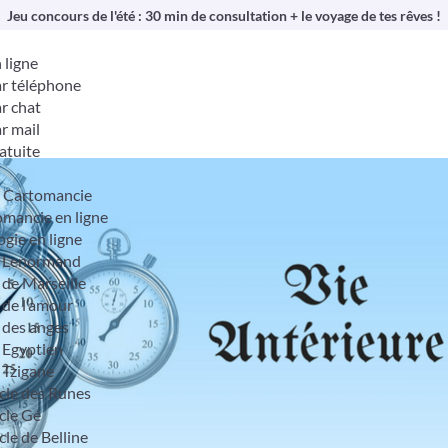
Jeu concours de l'été : 30 min de consultation + le voyage de tes rêves !
 ligne
r téléphone
r chat
r mail
atuite
& Cartomancie
mancie en ligne
ogie en ligne
t Lenormand
 de Marseille
 de l’amour
 des anges
 Egyptien
 Tzigane
cle des Runes
cle Gé
cle de Belline