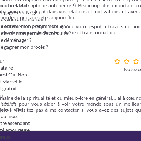
 célèbre à une époque antérieure !). Beaucoup plus important enc
nance et Matériel
otre âme qui évoluent dans vos relations et motivations à travers
je gagner de l’argent ?
mum de ce que vous êtes aujourd’hui.
je vendre ma maison ?
je obtenir mon prêt immobilier ?
ofonde des forces qui ont façonné votre esprit à travers de no
 être une expérience très bénéfique et transformatrice.
je avoir mon permis de conduire ?
je déménager ?
je gagner mon procès ?
ur
bataire
Notez ce
tarot Oui Non
t Marseille
t gratuit
ro
maine de la spiritualité et du mieux-être en général. J'ai à cœur 
du jour
t actuels pour vous aider à voir votre monde sous un meilleur
 de demain
 joie ! N’hésitez pas à me contacter si vous avez des sujets q
 du mois
otre ascendant
ité amoureuse
ureux