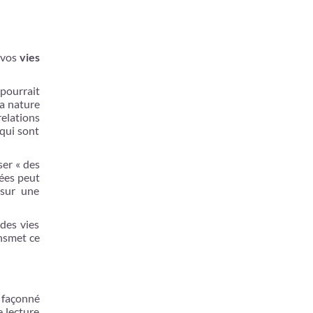
 vos
vies
pourrait
la nature
elations
 qui sont
ser « des
sées peut
 sur une
des vies
ansmet ce
t façonné
e lecture