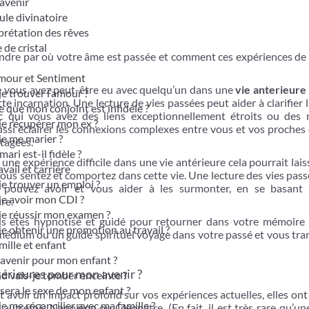
avenir
le divinatoire
prétation des rêves
 de cristal
endre par où votre âme est passée et comment ces expériences de
mour et Sentiment
e vous avez peut-être eu avec quelqu’un dans une
vie anterieure
je trouver l’amour ?
te incarnation. Une lecture de vies passées peut aider à clarifier 
e que mon conjoint est infidèle ?
 qui vous avez des liens exceptionnellement étroits ou des r
je récupérer mon ex ?
ussi éclairer les connexions complexes entre vous et vos proches
je me marier ?
tagées.
ari est-il fidèle ?
e expérience difficile dans une vie antérieure cela pourrait lais
vail et carrière
s vous sentez et comportez dans cette vie. Une lecture des vies pas
je trouver un emploi ?
s pouvez avoir et vous aider à les surmonter, en se basant
je avoir mon CDI ?
re.
je réussir mon examen ?
us êtes hypnotisé et guidé pour retourner dans votre mémoire 
je obtenir une promotion au travail ?
 médium ou un guide spirituel voyage dans votre passé et vous tr
ille et enfant
avenir pour mon enfant ?
térieures pour mon avenir ?
 vais-je tomber enceinte ?
sera le sexe de mon enfant ?
 avoir un impact profond sur vos expériences actuelles, elles on
je me réconcilier avec ma famille ?
utrefois Napoléon ou Cléopâtre. (En fait, il est très rare qu’un