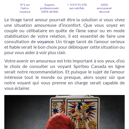
N°1 sur
Experts
☆ 4.9/5
91 478
100%
l'astro-
professionnels
avis vérifiés
anonyme et
voyance
100% vérifiés
sécurisé
Le tirage tarot amour pourrait être la solution si vous vivez
une situation amoureuse d’inconfort. Que vous soyez en
couple ou célibataire en quête de l’âme sœur ou en mode
stabilisation de votre relation, il est essentiel de faire une
consultation de
voyance
. Un tirage tarot de l’amour serieux
et fiable serait le bon choix pour débloquer cette situation ou
pour vous aider à voir plus clair.
Votre avenir en amoureux est très important à vos yeux, d’où
le choix de consulter un voyant Spiriteo Canada en ligne
serait notre recommandation. Et puisque le sujet de l’amour
Je m'inscris
intéresse tout le monde ou presque, alors soyez sûr que
notre voyant qui vous prenne en charge serait capable de
vous éclairer.