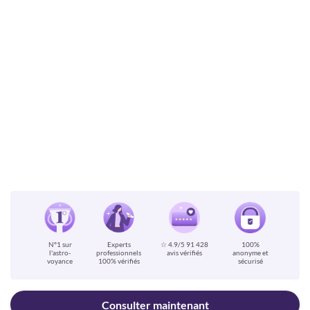
N°1 sur
Experts
☆ 4.9/5
91 428
100%
l'astro-
professionnels
avis vérifiés
anonyme et
voyance
100% vérifiés
sécurisé
Consulter maintenant