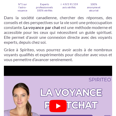
N°1 sur
Experts
☆ 4.9/5
91 559
100%
l'astro-
professionnels
avis vérifiés
anonyme et
voyance
100% vérifiés
sécurisé
Dans la société canadienne, chercher des réponses, des
conseils et des perspectives sur la vie sont une préoccupation
constante.
La voyance par chat
est une méthode moderne et
accessible pour les ceux qui nécessitent un guide spirituel.
Elle permet d'avoir une connexion directe avec des voyants
experts, depuis chez soi.
Grâce à Spiriteo, vous pourrez avoir accès à de nombreux
voyants qualifiés et expérimentés pour discuter avec vous et
vous permettre d’avancer sereinement.
Je m'inscris