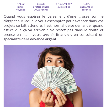
N°1 sur
Experts
☆ 4.9/5
91 497
100%
l'astro-
professionnels
avis vérifiés
anonyme et
voyance
100% vérifiés
sécurisé
Quand vous espérez le versement d’une grosse somme
d’argent sur laquelle vous escomptez pour avancer dans vos
projets se fait attendre, il est normal de se demander quand
est-ce que ça va arriver ? Ne restez pas dans le doute et
prenez en main votre
avenir financier
, en consultant un
spécialiste de la
voyance argent
.
Je m'inscris