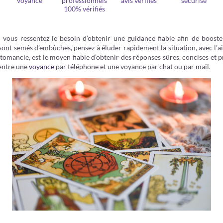
voyance
professionnels
avis vérifiés
sécurisé
100% vérifiés
si vous ressentez le besoin d’obtenir une guidance fiable afin de boo
 sont semés d’embûches, pensez à éluder rapidement la situation, avec l’a
rtomancie, est le moyen fiable d’obtenir des réponses sûres, concises et pr
 entre une
voyance
par téléphone et une voyance par chat ou par mail.