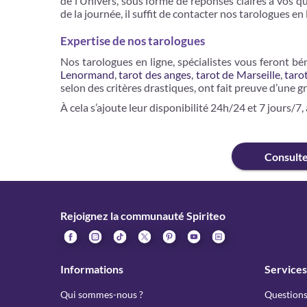
de l’Univers, sous forme de réponses claires à vos 
de la journée, il suffit de contacter nos tarologues e
Expertise de nos tarologues
Nos tarologues en ligne, spécialistes vous feront bén
Lenormand
,
tarot des anges
,
tarot de Marseille
,
taro
selon des critères drastiques, ont fait preuve d’une g
À cela s’ajoute leur disponibilité 24h/24 et 7 jo
Consult
Rejoignez la communauté Spiriteo
Informations
Services
Qui sommes-nous ?
Questions