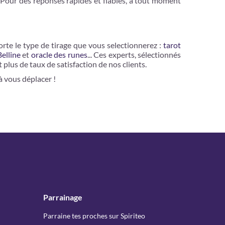
 Pour des réponses rapides et fiables, à tout moment
orte le type de tirage que vous selectionnerez :
tarot
Belline
et
oracle des runes
... Ces experts, sélectionnés
 plus de taux de satisfaction de nos clients.
sans avoir à vous déplacer !
Parrainage
Parraine tes proches sur Spiriteo