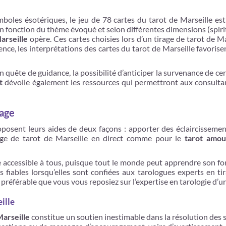
boles ésotériques, le jeu de 78 cartes du tarot de Marseille est
 en fonction du thème évoqué et selon différentes dimensions (spiri
arseille
opère. Ces cartes choisies lors d’un tirage de tarot de Ma
nce, les interprétations des cartes du tarot de Marseille favoris
 quête de guidance, la possibilité d’anticiper la survenance de ce
t
dévoile également les ressources qui permettront aux consultant
rage
posent leurs aides de deux façons : apporter des éclaircissement
rage de tarot de Marseille en direct comme pour le
tarot amour
oire accessible à tous, puisque tout le monde peut apprendre son 
s fiables lorsqu’elles sont confiées aux tarologues experts en t
st préférable que vous vous reposiez sur l’expertise en tarologie d’
ille
Marseille
constitue un soutien inestimable dans la résolution des si