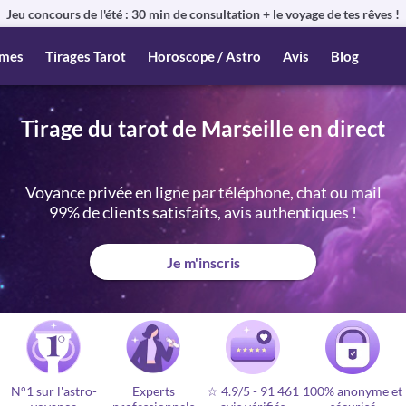
Jeu concours de l'été : 30 min de consultation + le voyage de tes rêves !
mes
Tirages Tarot
Horoscope / Astro
Avis
Blog
Tirage du tarot de Marseille en direct
Voyance privée en ligne par téléphone, chat ou mail
99% de clients satisfaits, avis authentiques !
Je m'inscris
N°1 sur l'astro-
Experts
☆ 4.9/5
-
91 461
100% anonyme et