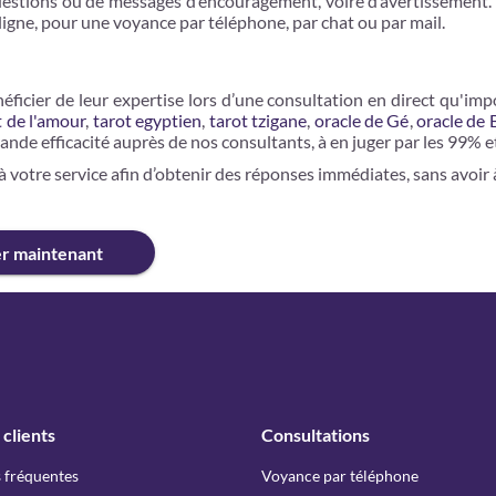
questions ou de messages d’encouragement, voire d’avertissement.
n ligne, pour une voyance par téléphone, par chat ou par mail.
éficier de leur expertise lors d’une consultation en direct qu'imp
t de l'amour
,
tarot egyptien
,
tarot tzigane
,
oracle de Gé
,
oracle de 
rande efficacité auprès de nos consultants, à en juger par les 99% et
urs/7, à votre service afin d’obtenir des réponses immédiates, 
er maintenant
 clients
Consultations
 fréquentes
Voyance par téléphone