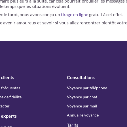
re plusieurs à la suite, car cela pourrait brouiller les messages de
le temps que les situations évoluent.
ec le tarot, nous avons conçu un
tirage en ligne
gratuit à cet effet.
e avenir amoureux et savoir si vous allez rencontrer bientôt vot
 clients
Consultations
 fréquentes
Voyance par téléphone
 de fidélité
Voyance par chat
acter
Voyance par mail
Annuaire voyance
 experts
Tarifs
n expert