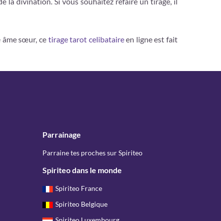
 la divination. Si vous souhaitez refaire un tirage, il
re âme sœur, ce
tirage tarot celibataire
en ligne est fait
Parrainage
Parraine tes proches sur Spiriteo
Spiriteo dans le monde
Spiriteo France
Spiriteo Belgique
Spiriteo Luxembourg