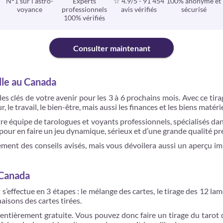
N°1 sur l'astro-
Experts
☆ 4.9/5
-
91 454
100% anonyme et
voyance
professionnels
avis vérifiés
sécurisé
100% vérifiés
Consulter maintenant
lle au Canada
es clés de votre avenir pour les 3 à 6 prochains mois. Avec ce ti
le travail, le bien-être, mais aussi les finances et les biens matéri
tre équipe de tarologues et voyants professionnels, spécialisés dans
s pour en faire un jeu dynamique, sérieux et d’une grande qualité pr
ment des conseils avisés, mais vous dévoilera aussi un aperçu i
 Canada
et s’effectue en 3 étapes : le mélange des cartes, le tirage des 12 l
aisons des cartes tirées.
entièrement gratuite. Vous pouvez donc faire un tirage du tarot 