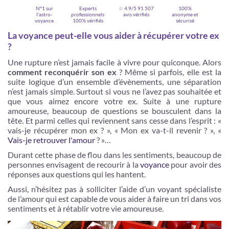
N°1 sur
Experts
☆ 4.9/5
91 507
100%
l'astro-
professionnels
avis vérifiés
anonyme et
voyance
100% vérifiés
sécurisé
La voyance peut-elle vous aider à récupérer votre ex
?
Une rupture n’est jamais facile à vivre pour quiconque. Alors
comment reconquérir son ex
? Même si parfois, elle est la
suite logique d’un ensemble d’évènements, une séparation
n’est jamais simple. Surtout si vous ne l’avez pas souhaitée et
que vous aimez encore votre ex. Suite à une rupture
amoureuse, beaucoup de questions se bousculent dans la
tête. Et parmi celles qui reviennent sans cesse dans l’esprit : «
vais-je récupérer mon ex ? », « Mon ex va-t-il revenir ? », «
Je m'inscris
Vais-je retrouver l'amour
? »…
Durant cette phase de flou dans les sentiments, beaucoup de
personnes envisagent de recourir à la
voyance
pour avoir des
réponses aux questions qui les hantent.
Aussi, n’hésitez pas à solliciter l’aide d’un voyant spécialiste
de l’amour qui est capable de vous aider à faire un tri dans vos
sentiments et à rétablir votre vie amoureuse.