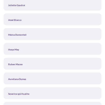
Juliette Gaudrai
Amel Bianca
Meina Dumonteil
Assya May
Ruben Maceo
Aureliana Dumas
Severine spiritualite