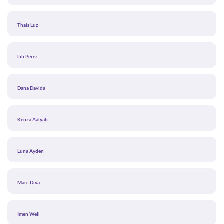
Thais Luz
Lili Perez
Dana Davida
Kenza Aalyah
Luna Ayden
Marc Diva
Imen Well