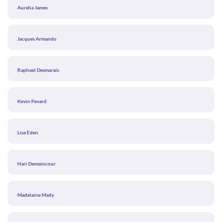
Aurelia James
Jacques Armando
Raphael Desmarais
Kevin Pavard
Lisa Eden
Hari Demaincour
Madelaine Mady