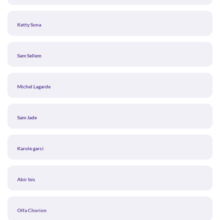
Ketty Sona
Sam Sellem
Michel Lagarde
Sam Jade
Karole garci
Abir Isis
Olfa Chorion