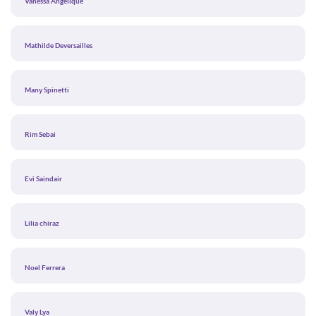
Vanessa Angelique
Mathilde Deversailles
Many Spinetti
Rim Sebai
Evi Saindair
Lilia chiraz
Noel Ferrera
Valy Lya