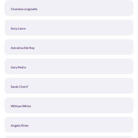
Charlene originelle
Suzy Laure
Astralina Del Rey
Gary Pedro
Sarah Cherif
William White
Angela Silver