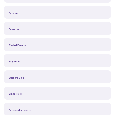
Alex luz
Maya Ben
Rachel Deluna
Beya Dala
Barbara Baie
Linda Fekri
Aleksender Delcruz