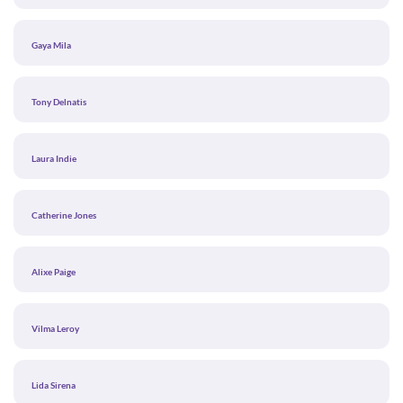
Gaya Mila
Tony Delnatis
Laura Indie
Catherine Jones
Alixe Paige
Vilma Leroy
Lida Sirena