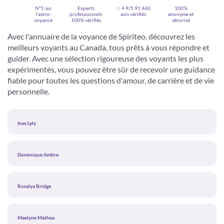
N°1 sur
Experts
☆ 4.9/5
91 460
100%
l'astro-
professionnels
avis vérifiés
anonyme et
voyance
100% vérifiés
sécurisé
Avec l'annuaire de la voyance de Spiriteo, découvrez les
meilleurs voyants au Canada, tous prêts à vous répondre et
guider. Avec une sélection rigoureuse des voyants les plus
expérimentés, vous pouvez être sûr de recevoir une guidance
fiable pour toutes les questions d'amour, de carrière et de vie
personnelle.
Ines Lyly
Je m'inscris
Dominique Ambre
Rosalya Bridge
Maelyne Mathea