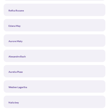
Refka Rozane
Edana May
Aurore Maty
Alexandre Bach
Aurelia Plase
Wedien Lagartha
Naila bey