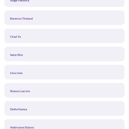
Angel Pandora
Berenice Thaland
Chad Ya
Samy Slim
Lilou Ines
Shanon Lacroix
Diella Hamza
Ambrosine Dubois