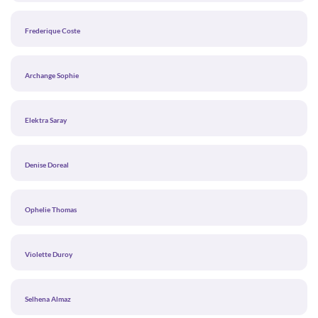
Frederique Coste
Archange Sophie
Elektra Saray
Denise Doreal
Ophelie Thomas
Violette Duroy
Selhena Almaz