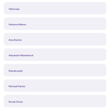
Yalina Lya
Amouna Manou
Ania Karine
Alexandre Wanderlust
Pascale aude
Mickael Parker
Norah Orula