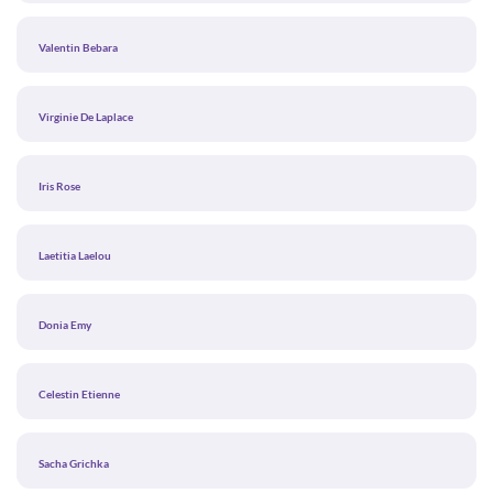
Valentin Bebara
Virginie De Laplace
Iris Rose
Laetitia Laelou
Donia Emy
Celestin Etienne
Sacha Grichka