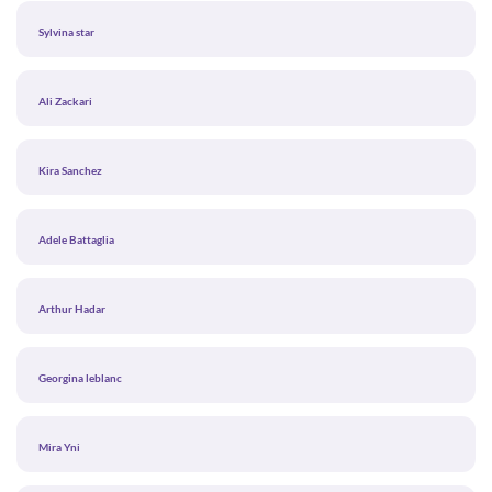
Sylvina star
Ali Zackari
Kira Sanchez
Adele Battaglia
Arthur Hadar
Georgina leblanc
Mira Yni