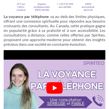
N°1 sur
Experts
☆ 4.9/5
91 494
100%
l'astro-
professionnels
avis vérifiés
anonyme et
voyance
100% vérifiés
sécurisé
La voyance par téléphone
va au-delà des limites physiques,
offrant une connexion spirituelle pour répondre aux besoins
croissants des consultants. Au Canada, cette pratique gagne
en popularité grâce à sa praticité et à son accessibilité. Les
consultations à distance, comme celles offertes par Spiriteo,
proposent une approche moderne pour obtenir des insights
précieux dans une société en constante évolution.
Je m'inscris