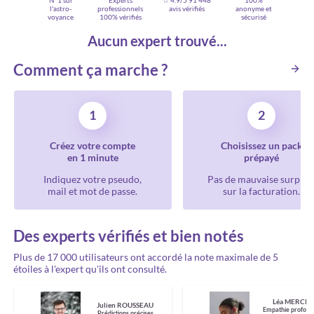
N°1 sur
Experts
☆ 4.9/5
91 448
100%
l'astro-
professionnels
avis vérifiés
anonyme et
voyance
100% vérifiés
sécurisé
Aucun expert trouvé...
Comment ça marche ?
1
2
Créez votre compte
Choisissez un pack
en 1 minute
prépayé
Indiquez votre pseudo,
Pas de mauvaise surpris
mail et mot de passe.
sur la facturation.
Des experts vérifiés et bien notés
Plus de 17 000 utilisateurs ont accordé la note maximale de 5
étoiles à l'expert qu'ils ont consulté.
Léa MERCIE
Julien ROUSSEAU
Empathie profond
Prédictions précises