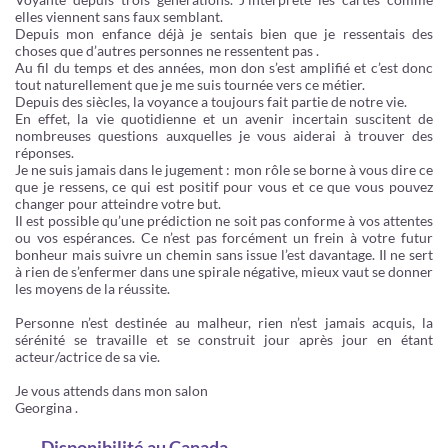
elles viennent sans faux semblant.
Depuis mon enfance déjà je sentais bien que je ressentais des
choses que d’autres personnes ne ressentent pas .
Au fil du temps et des années, mon don s’est amplifié et c’est donc
tout naturellement que je me suis tournée vers ce métier.
Depuis des siècles, la voyance a toujours fait partie de notre vie.
En effet, la vie quotidienne et un avenir incertain suscitent de
nombreuses questions auxquelles je vous aiderai à trouver des
réponses.
Je ne suis jamais dans le jugement : mon rôle se borne à vous dire ce
que je ressens, ce qui est positif pour vous et ce que vous pouvez
changer pour atteindre votre but.
Il est possible qu’une prédiction ne soit pas conforme à vos attentes
ou vos espérances. Ce n’est pas forcément un frein à votre futur
bonheur mais suivre un chemin sans issue l’est davantage. Il ne sert
à rien de s’enfermer dans une spirale négative, mieux vaut se donner
les moyens de la réussite.
Personne n’est destinée au malheur, rien n’est jamais acquis, la
sérénité se travaille et se construit jour après jour en étant
acteur/actrice de sa vie.
Je vous attends dans mon salon
Georgina .
Disponibilité
au Canada