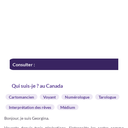
Consulter :
Qui suis-je ? au Canada
Cartomancien
Voyant
Numérologue
Tarologue
Interprétation des rêves
Médium
Bonjour, je suis Georgina.
Voyante depuis trois générations. J'interprète les cartes comme