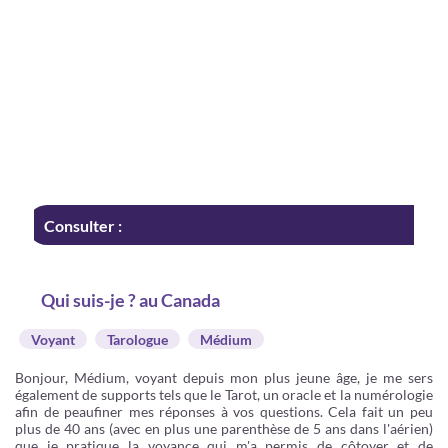
Consulter :
Qui suis-je ? au Canada
Voyant
Tarologue
Médium
Bonjour, Médium, voyant depuis mon plus jeune âge, je me sers
également de supports tels que le Tarot, un oracle et la numérologie
afin de peaufiner mes réponses à vos questions. Cela fait un peu
plus de 40 ans (avec en plus une parenthèse de 5 ans dans l'aérien)
que je pratique la voyance qui m'a permis de côtoyer et de