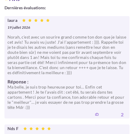
Dernières évaluations:
laura
19 juillet 2026
Norah, c'est avec un sourire grand comme ton don que je laisse
cet avis! Tu avais vu juste! J'ai l'appartement : )))). Rappelle toi
je te disais les autres mediums (sans remettre leur don en
doute bien sûr) ne me voient pas partir avant septembre voir
plutôt dans 1 an! Mais toi tu me confirmais chaque fois tu
seras partie cet été! Merci infiniment pour ta présence ton don
ta bienveillance. C'est donc un retour ++++ que je te laisse. Tu
es définitivement la meilleure : ))))
Réponse :
Ma belle, je suis trop heureuse pour toi… Enfin cet
appartement ! Je te l’avais dit : cet été, tu serais dans tes
cartons . Merci pour ta confiance, ton adorable retour et pour
le "meilleur"… je vais essayer de ne pas trop prendre la grosse
tête Mdr :)))
2
Nds F