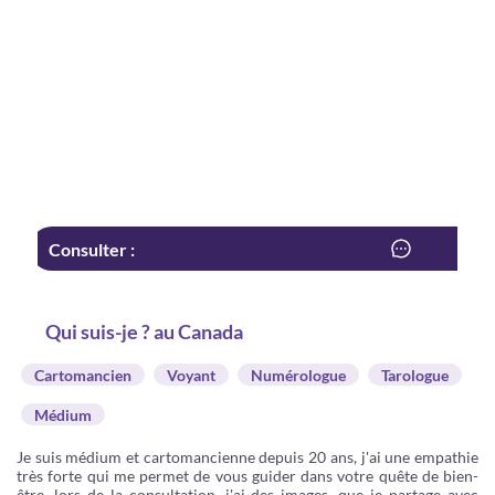
Consulter :
Qui suis-je ? au Canada
Cartomancien
Voyant
Numérologue
Tarologue
Médium
Je suis médium et cartomancienne depuis 20 ans, j'ai une empathie
très forte qui me permet de vous guider dans votre quête de bien-
être, lors de la consultation, j'ai des images, que je partage avec