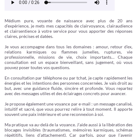
Médium pure, voyante de naissance avec plus de 20 ans
d’expérience, je mets mes capacités de clairvoyance, clairaudience
et clairsentience à votre service pour vous apporter des réponses
claires, précises et datées.
Je vous accompagne dans tous les domaines : amour, retour d’ex,
relations karmiques ou flammes jumelles, ruptures, vie
professionnelle, missions de vie, choix importants… Chaque
consultation est un espace bienveillant, sans jugement, où vous
pouvez poser toutes vos questions.
En consultation par téléphone ou par tchat, je capte rapidement les
énergies et les intentions des personnes concernées. Je vais droit au
but, avec une guidance fluide, sincère et profonde. Vous repartez
avec des messages utiles et des éclairages concrets pour avancer.
Je propose également une voyance par e-mail : un message canalisé,
intuitif et sacré, que vous pourrez relire à tout moment. Il apporte
souvent une paix intérieure et une reconnexion à soi.
Ma pratique va au-delà de la voyance. J’aide aussi à la libération des
blocages invisibles (traumatismes, mémoires karmiques, schémas
répétitifs, liens d’attachement). Car parfois, pour que l’avenir