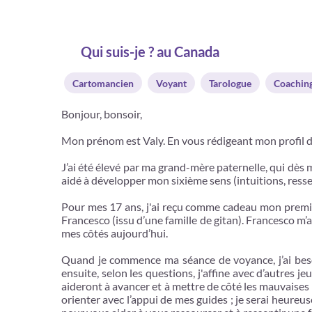
Qui suis-je ? au Canada
Cartomancien
Voyant
Tarologue
Coachin
Bonjour, bonsoir,
Mon prénom est Valy. En vous rédigeant mon profil 
J’ai été élevé par ma grand-mère paternelle, qui dès m
aidé à développer mon sixième sens (intuitions, ressen
Pour mes 17 ans, j'ai reçu comme cadeau mon premier t
Francesco (issu d’une famille de gitan). Francesco m’
mes côtés aujourd’hui.
Quand je commence ma séance de voyance, j’ai besoin
ensuite, selon les questions, j'affine avec d’autres 
aideront à avancer et à mettre de côté les mauvaises
orienter avec l’appui de mes guides ; je serai heureu