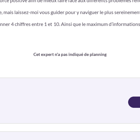
force positive afin de mieux faire face aux différents problèmes ren
le, mais laissez-moi vous guider pour y naviguer le plus sereinemen
nner 4 chiffres entre 1 et 10. Ainsi que le maximum d’information
Cet expert n'a pas indiqué de planning