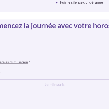
Fuir le silence qui dérange
ncez la journée avec votre hor
érales d'utilisation
*
.
Je m'inscris