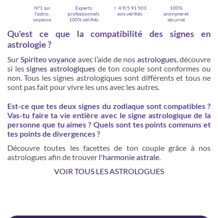
N°1 sur
Experts
☆ 4.9/5
91 503
100%
l'astro-
professionnels
avis vérifiés
anonyme et
voyance
100% vérifiés
sécurisé
Qu'est ce que la compatibilité des signes en
astrologie ?
Sur
Spiriteo voyance
avec l’aide de nos
astrologues
, découvre
si les
signes astrologiques
de ton couple sont conformes ou
non. Tous les signes astrologiques sont différents et tous ne
sont pas fait pour vivre les uns avec les autres.
Est-ce que tes deux signes du zodiaque sont compatibles ?
Vas-tu faire ta vie entière avec le signe astrologique de la
personne que tu aimes ? Quels sont tes points communs et
Je m'inscris
tes points de divergences ?
Découvre toutes les facettes de ton couple grâce à nos
astrologues afin de trouver
l'harmonie astrale
.
VOIR TOUS LES ASTROLOGUES