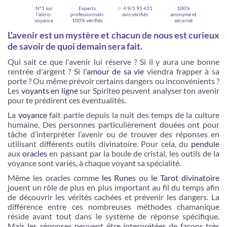
N°1 sur
Experts
☆ 4.9/5
91 431
100%
l'astro-
professionnels
avis vérifiés
anonyme et
voyance
100% vérifiés
sécurisé
L'avenir est un mystère et chacun de nous est curieux
de savoir de quoi demain sera fait.
Qui sait ce que l'avenir lui réserve ? Si il y aura une bonne
rentrée d'argent ? Si l'
amour de sa vie
viendra frapper à sa
porte ? Ou même prévoir certains dangers ou inconvénients ?
Les
voyants en ligne
sur Spiriteo peuvent analyser ton avenir
pour te prédirent ces éventualités.
La
voyance
fait partie depuis la nuit des temps de la culture
humaine. Des personnes particulièrement douées ont pour
Je m'inscris
tâche d’interpréter l’avenir ou de trouver des réponses en
utilisant différents outils divinatoire. Pour cela, du
pendule
aux
oracles
en passant par la boule de cristal, les outils de la
voyance sont variés, à chaque voyant sa spécialité.
Même les oracles comme
les Runes
ou
le Tarot divinatoire
jouent un rôle de plus en plus important au fil du temps afin
de découvrir les vérités cachées et prévenir les dangers. La
différence entre ces nombreuses méthodes chamanique
réside avant tout dans le système de réponse spécifique.
Mais les réponses peuvent être interprétées de façons très