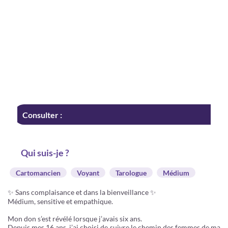
Consulter :
Qui suis-je ?
Cartomancien
Voyant
Tarologue
Médium
✨ Sans complaisance et dans la bienveillance ✨
Médium, sensitive et empathique.
Mon don s’est révélé lorsque j’avais six ans.
Depuis mes 16 ans, j’ai choisi de suivre le chemin des femmes de ma