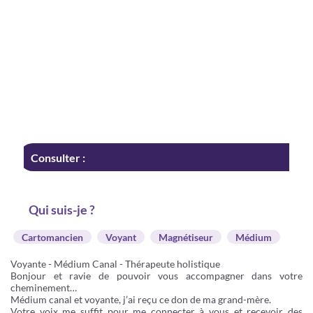
Consulter :
Qui suis-je ?
Cartomancien
Voyant
Magnétiseur
Médium
Voyante - Médium Canal - Thérapeute holistique
Bonjour et ravie de pouvoir vous accompagner dans votre
cheminement…
Médium canal et voyante, j’ai reçu ce don de ma grand-mère.
Votre voix me suffit pour me connecter à vous et recevoir des