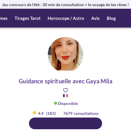
Jeu concours de l'été : 30 min de consultation + le voyage de tes rêves !
mes
Tirages Tarot
Horoscope / Astro
Avis
Blog
Guidance spirituelle avec Gaya Mila
Disponible
4.9
(183)
7679 consultations
er :