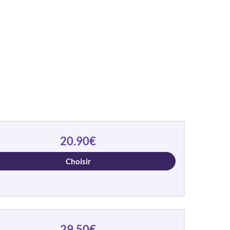
20.90€
Choisir
29.50€