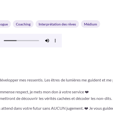
logue
Coaching
Interprétation des rêves
Médium
 développer mes ressentis. Les êtres de lumières me guident et me
mmense respect, je mets mon don à votre service ❤️
mettront de découvrir les vérités cachées et décoder les non-dits
ous attend dans votre futur sans AUCUN jugement. ❤️ Je vous guider