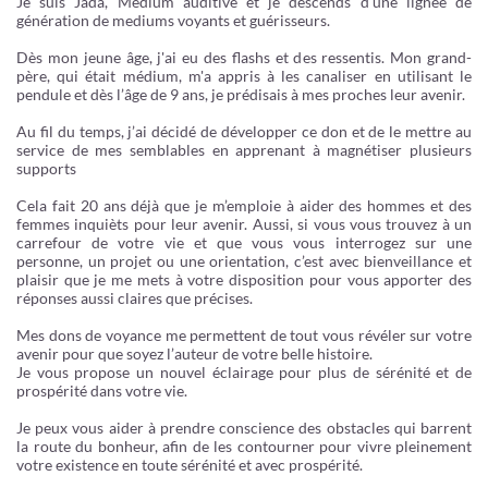
Je suis Jada, Medium auditive et je descends d’une lignée de
génération de mediums voyants et guérisseurs.
Dès mon jeune âge, j'ai eu des flashs et des ressentis. Mon grand-
père, qui était médium, m'a appris à les canaliser en utilisant le
pendule et dès l’âge de 9 ans, je prédisais à mes proches leur avenir.
Au fil du temps, j’ai décidé de développer ce don et de le mettre au
service de mes semblables en apprenant à magnétiser plusieurs
supports
Cela fait 20 ans déjà que je m’emploie à aider des hommes et des
femmes inquièts pour leur avenir. Aussi, si vous vous trouvez à un
carrefour de votre vie et que vous vous interrogez sur une
personne, un projet ou une orientation, c’est avec bienveillance et
plaisir que je me mets à votre disposition pour vous apporter des
réponses aussi claires que précises.
Mes dons de voyance me permettent de tout vous révéler sur votre
avenir pour que soyez l’auteur de votre belle histoire.
Je vous propose un nouvel éclairage pour plus de sérénité et de
prospérité dans votre vie.
Je peux vous aider à prendre conscience des obstacles qui barrent
la route du bonheur, afin de les contourner pour vivre pleinement
votre existence en toute sérénité et avec prospérité.