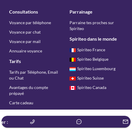
Consultations
Parrainage
Voyance par téléphone
Parraine tes proches sur
Spiriteo
Voyance par chat
Spiriteo dans le monde
Voyance par mail
Spiriteo France
Annuaire voyance
Spiriteo Belgique
Tarifs
Spiriteo Luxembourg
Tarifs par Téléphone, Email
ou Chat
Spiriteo Suisse
Avantages du compte
Spiriteo Canada
prépayé
Carte cadeau
Copyright © Spiriteo 2026 - Tous droits réservés
er :