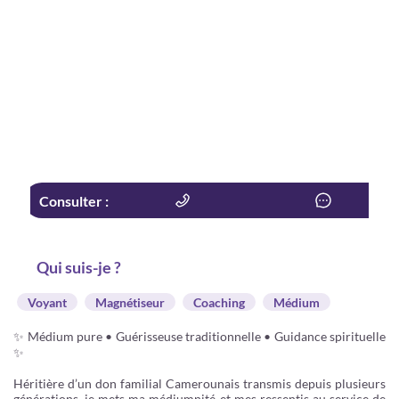
Consulter :
Qui suis-je ?
Voyant
Magnétiseur
Coaching
Médium
✨ Médium pure • Guérisseuse traditionnelle • Guidance spirituelle
✨
Héritière d’un don familial Camerounais transmis depuis plusieurs
générations, je mets ma médiumnité et mes ressentis au service de