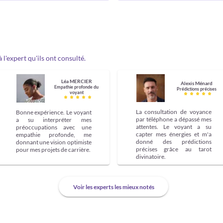
l'expert qu'ils ont consulté.
Léa MERCIER
Alexis Ménard
Empathie profonde du
Prédictions précises
voyant
La consultation de voyance
Bonne expérience. Le voyant
par téléphone a dépassé mes
a su interpréter mes
attentes. Le voyant a su
préoccupations avec une
capter mes énergies et m'a
empathie profonde, me
donné des prédictions
donnant une vision optimiste
précises grâce au tarot
pour mes projets de carrière.
divinatoire.
Voir les experts les mieux notés