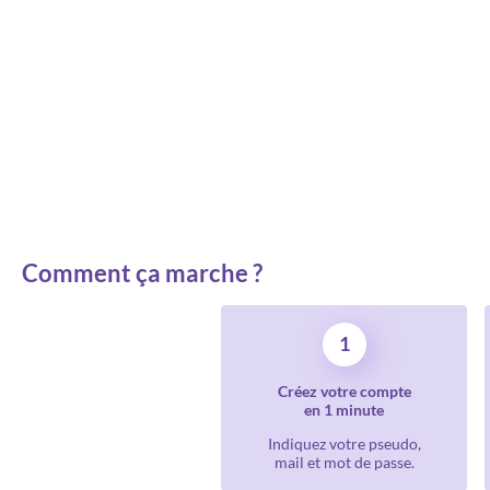
Comment ça marche ?
1
Créez votre compte
en 1 minute
Indiquez votre pseudo,
mail et mot de passe.