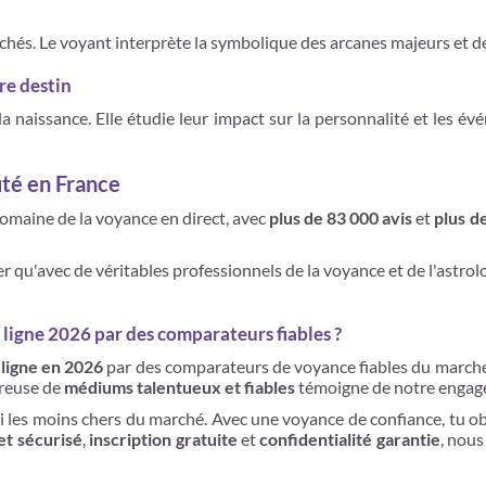
chés. Le voyant interprète la symbolique des arcanes majeurs et des 
tre destin
 la naissance. Elle étudie leur impact sur la personnalité et les é
puté en France
 domaine de la voyance en direct, avec
plus de 83 000 avis
et
plus d
ler qu'avec de véritables professionnels de la voyance et de l'astr
 ligne 2026 par des comparateurs fiables ?
 ligne en 2026
par des comparateurs de voyance fiables du marché 
ureuse de
médiums talentueux et fiables
témoigne de notre engageme
mi les moins chers du marché. Avec une voyance de confiance, tu ob
et sécurisé
,
inscription gratuite
et
confidentialité garantie
, nous