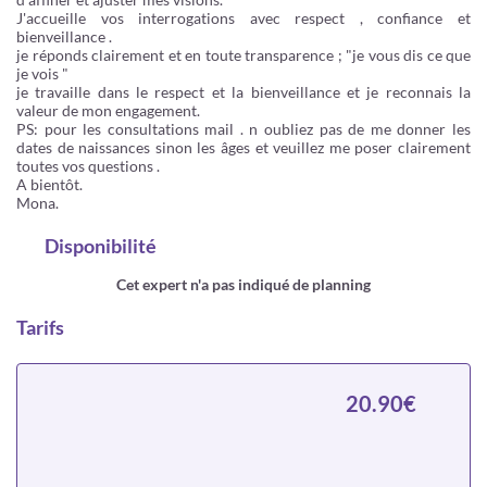
J'accueille vos interrogations avec respect , confiance et
bienveillance .
je réponds clairement et en toute transparence ; "je vous dis ce que
je vois "
je travaille dans le respect et la bienveillance et je reconnais la
valeur de mon engagement.
PS: pour les consultations mail . n oubliez pas de me donner les
dates de naissances sinon les âges et veuillez me poser clairement
toutes vos questions .
A bientôt.
Mona.
Disponibilité
Cet expert n'a pas indiqué de planning
Tarifs
20.90€