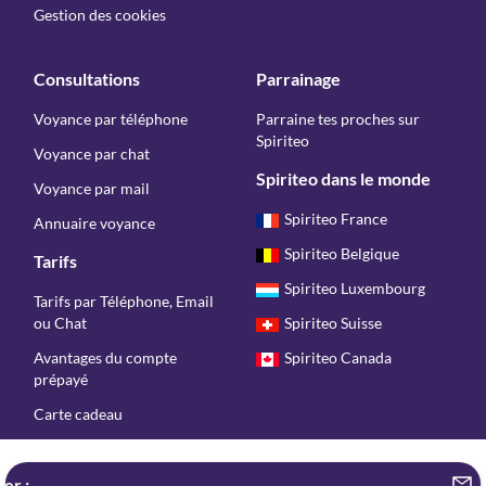
Gestion des cookies
Consultations
Parrainage
Voyance par téléphone
Parraine tes proches sur
Spiriteo
Voyance par chat
Spiriteo dans le monde
Voyance par mail
Spiriteo France
Annuaire voyance
Spiriteo Belgique
Tarifs
Spiriteo Luxembourg
Tarifs par Téléphone, Email
ou Chat
Spiriteo Suisse
Avantages du compte
Spiriteo Canada
prépayé
Carte cadeau
Copyright © Spiriteo 2026 - Tous droits réservés
er :