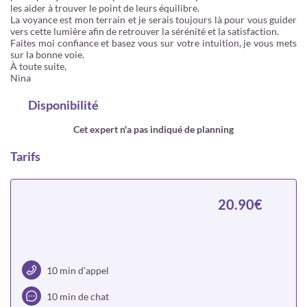
les aider à trouver le point de leurs équilibre.
La voyance est mon terrain et je serais toujours là pour vous guider
vers cette lumière afin de retrouver la sérénité et la satisfaction.
Faites moi confiance et basez vous sur votre intuition, je vous mets
sur la bonne voie.
À toute suite,
Nina
Disponibilité
Cet expert n'a pas indiqué de planning
Tarifs
20.90€
10 min d’appel
10 min de chat