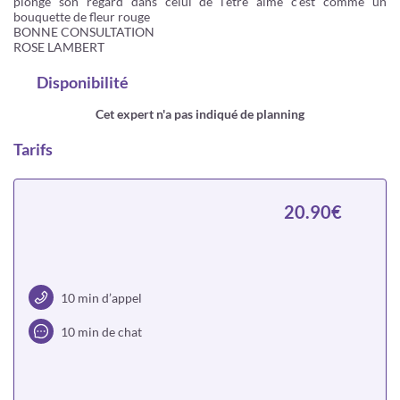
plonge son regard dans celui de l'être aime c'est comme un
bouquette de fleur rouge
BONNE CONSULTATION
ROSE LAMBERT
Disponibilité
Cet expert n'a pas indiqué de planning
Tarifs
20.90€
10 min d’appel
10 min de chat