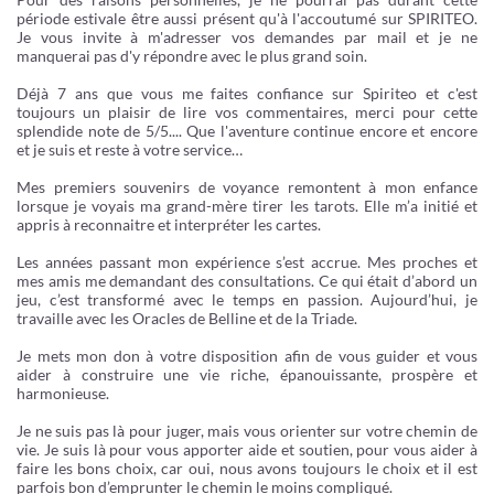
période estivale être aussi présent qu'à l'accoutumé sur SPIRITEO.
Je vous invite à m'adresser vos demandes par mail et je ne
manquerai pas d'y répondre avec le plus grand soin.
Déjà 7 ans que vous me faites confiance sur Spiriteo et c'est
toujours un plaisir de lire vos commentaires, merci pour cette
splendide note de 5/5.... Que l'aventure continue encore et encore
et je suis et reste à votre service…
Mes premiers souvenirs de voyance remontent à mon enfance
lorsque je voyais ma grand-mère tirer les tarots. Elle m’a initié et
appris à reconnaitre et interpréter les cartes.
Les années passant mon expérience s’est accrue. Mes proches et
mes amis me demandant des consultations. Ce qui était d’abord un
jeu, c’est transformé avec le temps en passion. Aujourd’hui, je
travaille avec les Oracles de Belline et de la Triade.
Je mets mon don à votre disposition afin de vous guider et vous
aider à construire une vie riche, épanouissante, prospère et
harmonieuse.
Je ne suis pas là pour juger, mais vous orienter sur votre chemin de
vie. Je suis là pour vous apporter aide et soutien, pour vous aider à
faire les bons choix, car oui, nous avons toujours le choix et il est
parfois bon d’emprunter le chemin le moins compliqué.