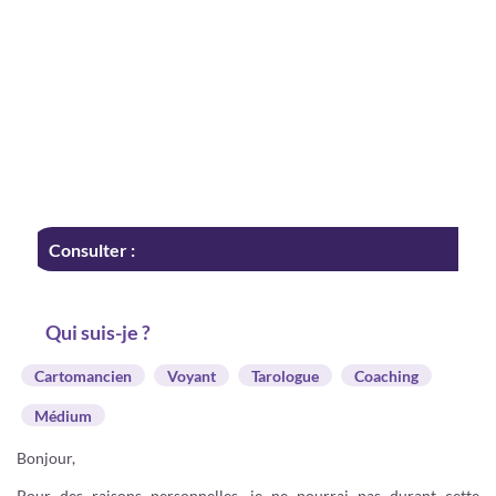
Consulter :
Qui suis-je ?
Cartomancien
Voyant
Tarologue
Coaching
Médium
Bonjour,
Pour des raisons personnelles, je ne pourrai pas durant cette