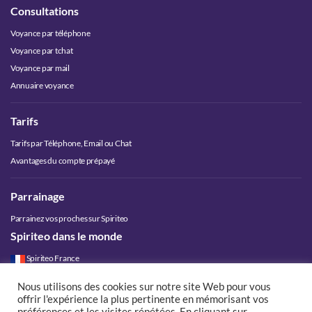
Consultations
Voyance par téléphone
Voyance par tchat
Voyance par mail
Annuaire voyance
Tarifs
Tarifs par Téléphone, Email ou Chat
Avantages du compte prépayé
Parrainage
Parrainez vos proches sur Spiriteo
Spiriteo dans le monde
Spiriteo France
Spiriteo Belgique
Nous utilisons des cookies sur notre site Web pour vous
Spiriteo Luxembourg
offrir l'expérience la plus pertinente en mémorisant vos
Spiriteo Suisse
préférences et les visites répétées. En cliquant sur