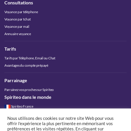
Consultations
Voyance par téléphone
Voyance par tchat
Voyance par mail
Annuaire voyance
Tarifs
Tarifs par Téléphone, Email ou Chat
Avantages du compte prépayé
Parrainage
Parrainez vos proches sur Spiriteo
Spiriteo dans le monde
Spiriteo France
Spiriteo Belgique
Nous utilisons des cookies sur notre site Web pour vous
Spiriteo Luxembourg
offrir l'expérience la plus pertinente en mémorisant vos
Spiriteo Suisse
préférences et les visites répétées. En cliquant sur