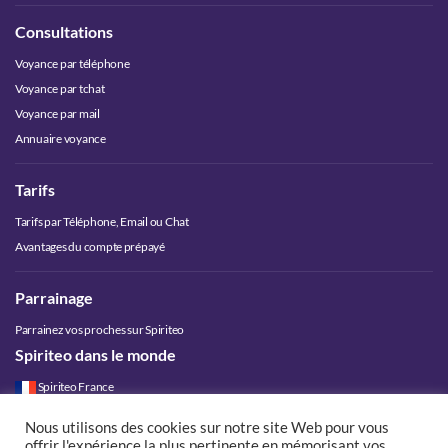
Consultations
Voyance par téléphone
Voyance par tchat
Voyance par mail
Annuaire voyance
Tarifs
Tarifs par Téléphone, Email ou Chat
Avantages du compte prépayé
Parrainage
Parrainez vos proches sur Spiriteo
Spiriteo dans le monde
Spiriteo France
Spiriteo Belgique
Nous utilisons des cookies sur notre site Web pour vous
Spiriteo Luxembourg
offrir l'expérience la plus pertinente en mémorisant vos