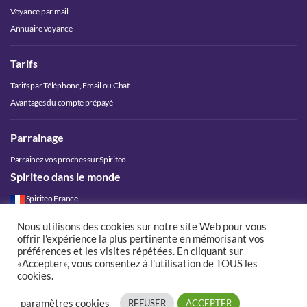
Voyance par mail
Annuaire voyance
Tarifs
Tarifs par Téléphone, Email ou Chat
Avantages du compte prépayé
Parrainage
Parrainez vos proches sur Spiriteo
Spiriteo dans le monde
Spiriteo France
Spiriteo Belgique
Nous utilisons des cookies sur notre site Web pour vous
Spiriteo Luxembourg
offrir l'expérience la plus pertinente en mémorisant vos
Spiriteo Suisse
préférences et les visites répétées. En cliquant sur
«Accepter», vous consentez à l'utilisation de TOUS les
Spiriteo Canada
cookies.
paramètres cookies
REFUSER
ACCEPTER