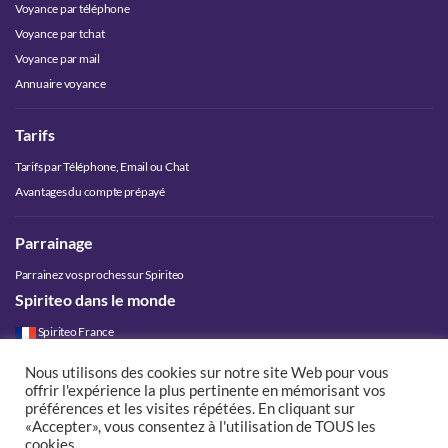
Voyance par téléphone
Voyance par tchat
Voyance par mail
Annuaire voyance
Tarifs
Tarifs par Téléphone, Email ou Chat
Avantages du compte prépayé
Parrainage
Parrainez vos proches sur Spiriteo
Spiriteo dans le monde
Spiriteo France
Spiriteo Belgique
Nous utilisons des cookies sur notre site Web pour vous
Spiriteo Luxembourg
offrir l'expérience la plus pertinente en mémorisant vos
Spiriteo Suisse
préférences et les visites répétées. En cliquant sur
«Accepter», vous consentez à l'utilisation de TOUS les
Spiriteo Canada
cookies.